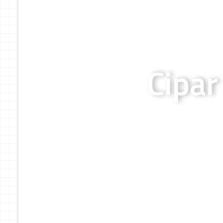
Cipar