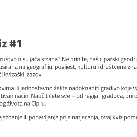
iz #1
ruštvo nisu jača strana? Ne brinite, naš ciparski geodru
sirana na geografiju, povijest, kulturu i društvene zn
 kvizaški izazov.
zovima ili jednostavno želite nadoknaditi gradivo koje v
tivan način. Naučit ćete sve – od regija i gradova, prir
og života na Cipru.
žbanje ili ponavljanje prije natjecanja, ovaj kviz p