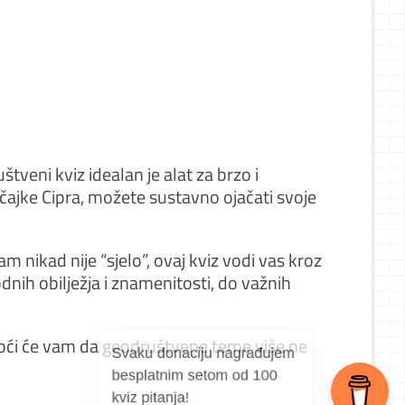
štveni kviz idealan je alat za brzo i
ačajke Cipra, možete sustavno ojačati svoje
am nikad nije “sjelo”, ovaj kviz vodi vas kroz
odnih obilježja i znamenitosti, do važnih
omoći će vam da geodruštvene teme više ne