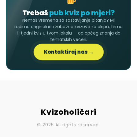
Trebaš
pub kviz po mjeri?
Nemaš vremena za sastavljanje pitanja? Mi
radimo originalne i zabavne kvizove za ekipu, firmu
ili tjedni kviz u tvom lokalu — od općeg znanja do
tematskih večeri.
Kontaktiraj nas →
Kvizoholičari
© 2025 All rights reserved.