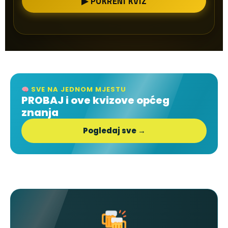
▶ POKRENI KVIZ
SVE NA JEDNOM MJESTU
PROBAJ i ove kvizove općeg
znanja
Pogledaj sve →