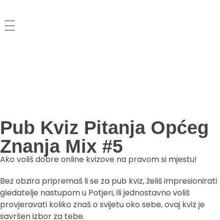
Kvizoholičari
Tražiš zanimljiva kviz pitanja? Isprobaj pub kviz i pitanja iz Potjere te provjeri svoje znanje kroz najbolja pitanja opće kulture!
Pub Kviz Pitanja Općeg
Znanja Mix #5
Ako voliš dobre online kvizove na pravom si mjestu!
Bez obzira pripremaš li se za pub kviz, želiš impresionirati
gledatelje nastupom u Potjeri, ili jednostavno voliš
provjeravati koliko znaš o svijetu oko sebe, ovaj kviz je
savršen izbor za tebe.