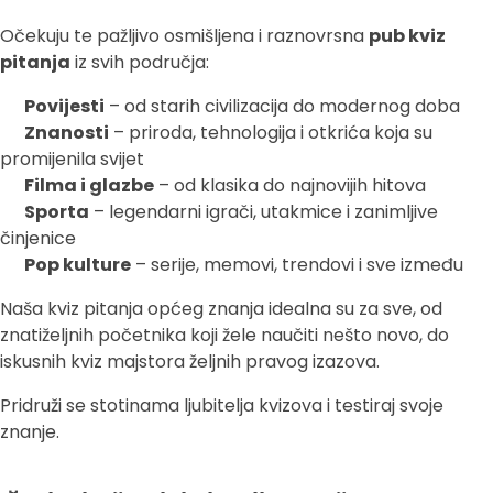
Očekuju te pažljivo osmišljena i raznovrsna
pub kviz
pitanja
iz svih područja:
Povijesti
– od starih civilizacija do modernog doba
Znanosti
– priroda, tehnologija i otkrića koja su
promijenila svijet
Filma i glazbe
– od klasika do najnovijih hitova
Sporta
– legendarni igrači, utakmice i zanimljive
činjenice
Pop kulture
– serije, memovi, trendovi i sve između
Naša kviz pitanja općeg znanja idealna su za sve, od
znatiželjnih početnika koji žele naučiti nešto novo, do
iskusnih kviz majstora željnih pravog izazova.
Pridruži se stotinama ljubitelja kvizova i testiraj svoje
znanje.