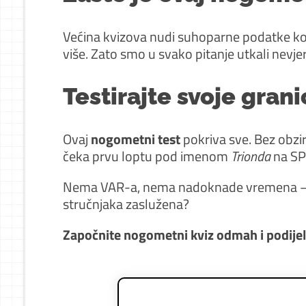
Većina kvizova nudi suhoparne podatke koje
više. Zato smo u svako pitanje utkali nevj
Testirajte svoje gran
Ovaj
nogometni test
pokriva sve. Bez obzira
čeka prvu loptu pod imenom
Trionda
na SP
Nema VAR-a, nema nadoknade vremena – sam
stručnjaka zaslužena?
Započnite nogometni kviz odmah i podijelit