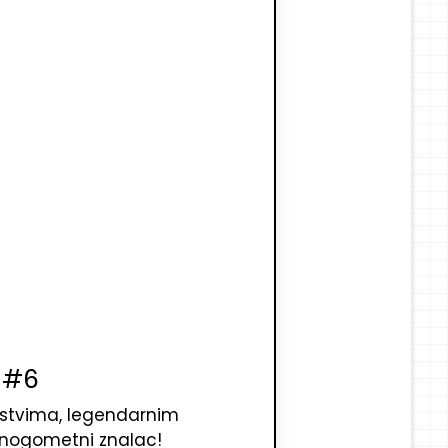
 #6
enstvima, legendarnim
vi nogometni znalac!