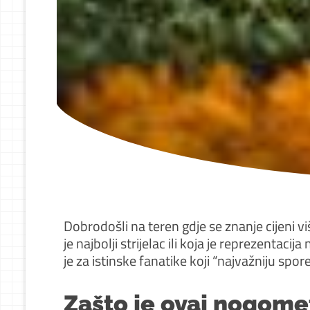
Dobrodošli na teren gdje se znanje cijeni vi
je najbolji strijelac ili koja je reprezenta
je za istinske fanatike koji “najvažniju sp
Zašto je ovaj nogomet