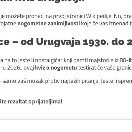
 možete pronaći na prvoj stranici Wikipedije. No, pr
erojatne
nogometne zanimljivosti
koje će vas iznenaditi
ice – od Urugvaja 1930. do 
 na to jeste li nostalgičar koji pamti majstorije iz 80-ih
-u 2026., ovaj
kviz o nogometu
testirat će vaše granic
o vaš mozak protiv najtežih pitanja. Jeste li sprem
e rezultat s prijateljima!