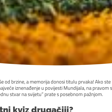
še od brzine, a memorija donosi titulu prvaka! Ako ste 
cija najveće iznenađenje u povijesti Mundijala, na pravom
orednu stvar na svijetu” prate s posebnom pažnjom.
ni kviz drugačiji?