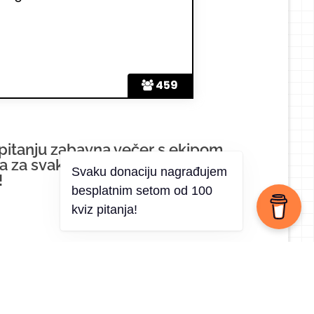
459
u pitanju zabavna večer s ekipom,
na za svaki tip pub kviza. Od općeg
!