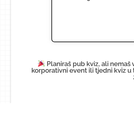
Planiraš pub kviz, ali nemaš 
korporativni event ili tjedni kviz
Odigraj još kvizova op