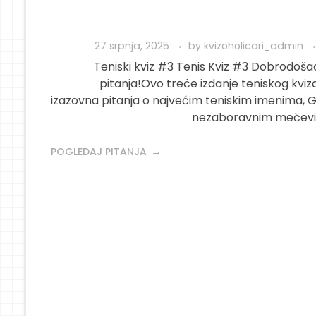
27 srpnja, 2025
by
kvizoholicari_admin
Teniski kviz #3 Tenis Kviz #3 Dobrodošao 
pitanja!Ovo treće izdanje teniskog kviza 
izazovna pitanja o najvećim teniskim imenima, G
nezaboravnim mečevim
POGLEDAJ PITANJA