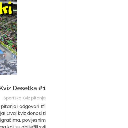
Kviz Desetka #1
Sportska Kviz pitanja
pitanja i odgovori #1
a! Ovaj kviz donosi ti
m igračima, povijesnim
koji su obilježili svij