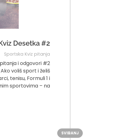
Kviz Desetka #2
Sportska Kviz pitanja
pitanja i odgovori #2
ko voliš sport i želiš
i, tenisu, Formuli 1 i
nim sportovima – na
SVIBANJ