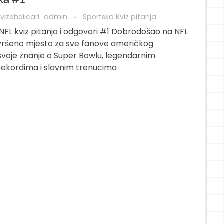
kvizoholicari_admin
Sportska Kviz pitanja
NFL kviz pitanja i odgovori #1 Dobrodošao na NFL
savršeno mjesto za sve fanove američkog
svoje znanje o Super Bowlu, legendarnim
ekordima i slavnim trenucima