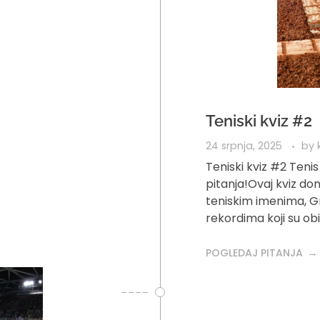
Teniski kviz #2
24 srpnja, 2025
by
Teniski kviz #2 Teni
pitanja!Ovaj kviz don
teniskim imenima, G
rekordima koji su obil
POGLEDAJ PITANJA