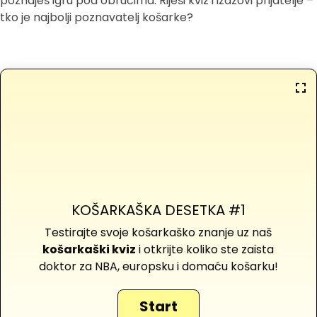
poznaješ igru pod obručima. Riješi kviz i izazovi prijatelje –
tko je najbolji poznavatelj košarke?
KOŠARKAŠKA DESETKA #1
Testirajte svoje košarkaško znanje uz naš
košarkaški kviz
i otkrijte koliko ste zaista
doktor za NBA, europsku i domaću košarku!