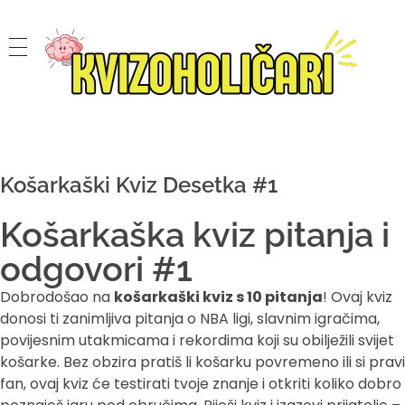
Kvizoholičari
Tražiš zanimljiva kviz pitanja? Isprobaj pub kviz i pitanja iz Potjere te provjeri svoje znanje kroz najbolja pitanja opće kulture!
Košarkaški Kviz Desetka #1
Košarkaška kviz pitanja i
odgovori #1
Dobrodošao na
košarkaški kviz s 10 pitanja
! Ovaj kviz
donosi ti zanimljiva pitanja o NBA ligi, slavnim igračima,
povijesnim utakmicama i rekordima koji su obilježili svijet
košarke. Bez obzira pratiš li košarku povremeno ili si pravi
fan, ovaj kviz će testirati tvoje znanje i otkriti koliko dobro