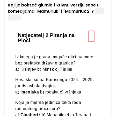
Koji je boksač glumio fiktivnu verziju sebe u
komedijama "Mamurluk" i "Mamurluk 2"?
Mike
Tyson
Natjecatelj 2 Pitanja na
Ploči
Iz kojega je grada moguće otići na more
bez prelaska državne granice?
a) Kišinjev b) Minsk c)
Tbilisi
Hrvatsku su na Eurosongu 2024. i 2025.
predstavljala dvojica…
a)
imenjaka
b) rođaka c) vršnjaka
Koja je mjerna jedinica takta rada
računalnog procesora?
a)
Gigahertz
b) Megapiksel c) Terabajt