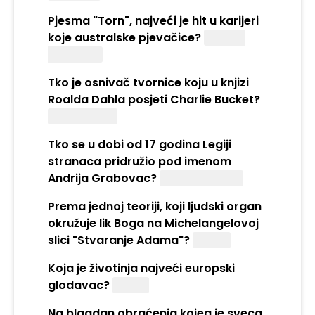
Pjesma "Torn", najveći je hit u karijeri
koje australske pjevačice?
Natalie
Imbruglia
Tko je osnivač tvornice koju u knjizi
Roalda Dahla posjeti Charlie Bucket?
Willy Wonka
Tko se u dobi od 17 godina Legiji
stranaca pridružio pod imenom
Andrija Grabovac?
Ante Gotovina
Prema jednoj teoriji, koji ljudski organ
okružuje lik Boga na Michelangelovoj
slici "Stvaranje Adama"?
Mozak
Koja je životinja najveći europski
glodavac?
Dabar
Na blagdan obraćenja kojeg je sveca