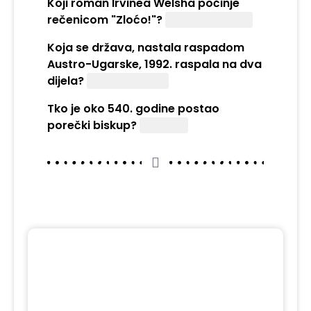
Koji roman Irvinea Welsha počinje
rečenicom "Zloćo!"?
"Trainspotting"
Koja se država, nastala raspadom
Austro-Ugarske, 1992. raspala na dva
dijela?
Čehoslovačka
Tko je oko 540. godine postao
porečki biskup?
Eufrazije