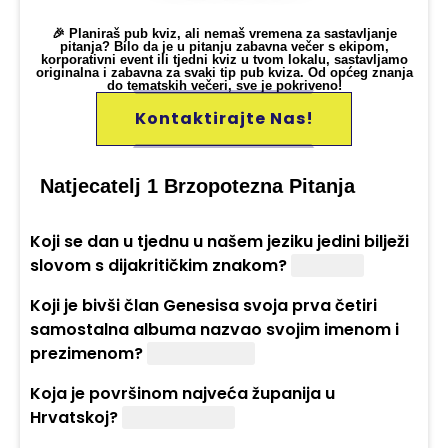
🎉 Planiraš pub kviz, ali nemaš vremena za sastavljanje
pitanja? Bilo da je u pitanju zabavna večer s ekipom,
korporativni event ili tjedni kviz u tvom lokalu, sastavljamo
originalna i zabavna za svaki tip pub kviza. Od općeg znanja
do tematskih večeri, sve je pokriveno!
Kontaktirajte Nas!
Natjecatelj 1 Brzopotezna Pitanja
Koji se dan u tjednu u našem jeziku jedini bilježi
slovom s dijakritičkim znakom?
Četvrtak
Koji je bivši član Genesisa svoja prva četiri
samostalna albuma nazvao svojim imenom i
prezimenom?
Peter Gabriel
Koja je površinom najveća županija u
Hrvatskoj?
Ličko-senjska