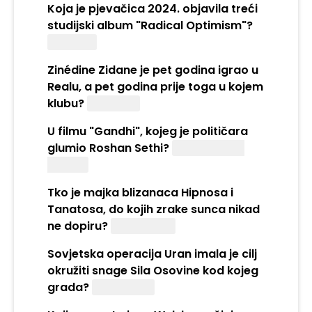
Koja je pjevačica 2024. objavila treći
studijski album "Radical Optimism"?
Dua Lipa
Zinédine Zidane je pet godina igrao u
Realu, a pet godina prije toga u kojem
klubu?
Juventus
U filmu "Gandhi", kojeg je političara
glumio Roshan Sethi?
Jawaharlala
Nehrua
Tko je majka blizanaca Hipnosa i
Tanatosa, do kojih zrake sunca nikad
ne dopiru?
Nyx (Nikta)
Sovjetska operacija Uran imala je cilj
okružiti snage Sila Osovine kod kojeg
grada?
Staljingrad