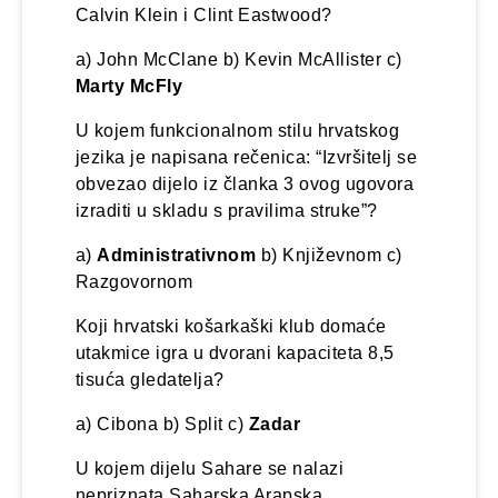
Calvin Klein i Clint Eastwood?
a) John McClane b) Kevin McAllister c)
Marty McFly
U kojem funkcionalnom stilu hrvatskog
jezika je napisana rečenica: “Izvršitelj se
obvezao dijelo iz članka 3 ovog ugovora
izraditi u skladu s pravilima struke”?
a)
Administrativnom
b) Književnom c)
Razgovornom
Koji hrvatski košarkaški klub domaće
utakmice igra u dvorani kapaciteta 8,5
tisuća gledatelja?
a) Cibona b) Split c)
Zadar
U kojem dijelu Sahare se nalazi
nepriznata Saharska Arapska