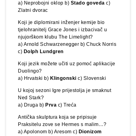
a) Neprobojni oklop b)
Stado goveda
c)
Zlatni dvorac
Koji je diplomirani inženjer kemije bio
tjelohranitelj Grace Jones i izbacivač u
njujorškom klubu The Limelight?
a) Arnold Schwarzenegger b) Chuck Norris
c)
Dolph Lundgren
Koji jezik možete učiti uz pomoć aplikacije
Duolingo?
a) Hrvatski b)
Klingonski
c) Slovenski
U kojoj sezoni Igre prijestolja je smaknut
Ned Stark?
a) Druga b)
Prva
c) Treća
Antička skulptura koja se pripisuje
Praksitelu zove se Hermes s malim…?
a) Apolonom b) Aresom c)
Dionizom