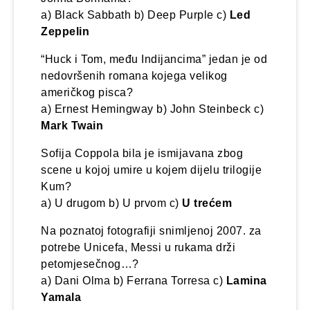
a) Black Sabbath b) Deep Purple c)
Led
Zeppelin
“Huck i Tom, među Indijancima” jedan je od
nedovršenih romana kojega velikog
američkog pisca?
a) Ernest Hemingway b) John Steinbeck c)
Mark Twain
Sofija Coppola bila je ismijavana zbog
scene u kojoj umire u kojem dijelu trilogije
Kum?
a) U drugom b) U prvom c)
U trećem
Na poznatoj fotografiji snimljenoj 2007. za
potrebe Unicefa, Messi u rukama drži
petomjesečnog…?
a) Dani Olma b) Ferrana Torresa c)
Lamina
Yamala