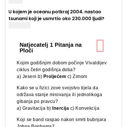
Buljba
U kojem je oceanu potkraj 2004. nastao
tsunami koji je usmrtio oko 230.000 ljudi?
Indijskom
Natjecatelj 1 Pitanja na
Ploči
Kojim godišnjim dobom počinje Vivaldijev
ciklus četiri godišnja doba?
a) Jeseni b)
Proljećem
c) Zimom
Kako se u fizici zove svojstvo tijela da
održava stanje mirovanja ili jednolikoga
gibanja po pravcu?
a) Gravitacija b)
Inercija
c) Konvekcija
Koji se band raspao nakon smrti bubnjara
Johna Bonhama?