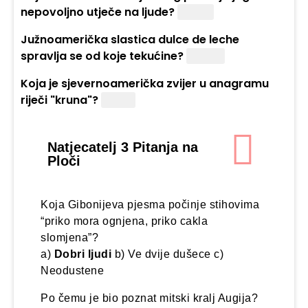
nepovoljno utječe na ljude?
Južina
Južnoamerička slastica dulce de leche
spravlja se od koje tekućine?
Mlijeka
Koja je sjevernoamerička zvijer u anagramu
riječi "kruna"?
Rakun
Natjecatelj 3 Pitanja na
Ploči
Koja Gibonijeva pjesma počinje stihovima
“priko mora ognjena, priko cakla
slomjena”?
a)
Dobri ljudi
b) Ve dvije dušece c)
Neodustene
Po čemu je bio poznat mitski kralj Augija?