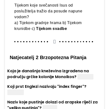
Tijekom koje svečanosti Isus od
poslužitelja tražio da posude napune
vodom?
a) Tijekom gradnje hrama b) Tijekom
krunidbe c)
Tijekom svadbe
Natjecatelj 2 Brzopotezna Pitanja
Koja je današnja kneževina izgrađena na
području grčke kolonije Monoikos?
Monako
Koji prst Englezi nazivaju "index finger"?
Kažiprst
Naziv koje pustinje dolazi od arapske riječi za
"velika pustinja"?
Sahara