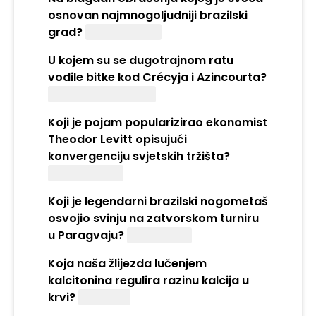
osnovan najmnogoljudniji brazilski
grad?
svetog Pavla
U kojem su se dugotrajnom ratu
vodile bitke kod Crécyja i Azincourta?
Stogodišnjem ratu
Koji je pojam popularizirao ekonomist
Theodor Levitt opisujući
konvergenciju svjetskih tržišta?
Globalizacija
Koji je legendarni brazilski nogometaš
osvojio svinju na zatvorskom turniru
u Paragvaju?
Ronaldinho
Koja naša žlijezda lučenjem
kalcitonina regulira razinu kalcija u
krvi?
Štitnjača