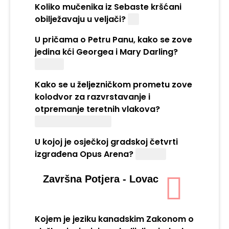
Koliko mučenika iz Sebaste kršćani
obilježavaju u veljači?
40
U pričama o Petru Panu, kako se zove
jedina kći Georgea i Mary Darling?
Wendy
Kako se u željezničkom prometu zove
kolodvor za razvrstavanje i
otpremanje teretnih vlakova?
Aranžirni kolodvor
U kojoj je osječkoj gradskoj četvrti
izgrađena Opus Arena?
Retfala
Završna Potjera - Lovac
Kojem je jeziku kanadskim Zakonom o