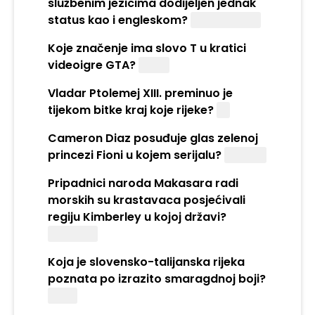
službenim jezicima dodijeljen jednak
status kao i engleskom?
francuskom
Koje značenje ima slovo T u kratici
videoigre GTA?
Theft
Vladar Ptolemej XIII. preminuo je
tijekom bitke kraj koje rijeke?
Nil
Cameron Diaz posuđuje glas zelenoj
princezi Fioni u kojem serijalu?
"Shrek"
Pripadnici naroda Makasara radi
morskih su krastavaca posjećivali
regiju Kimberley u kojoj državi?
Australiji
Koja je slovensko-talijanska rijeka
poznata po izrazito smaragdnoj boji?
Soča