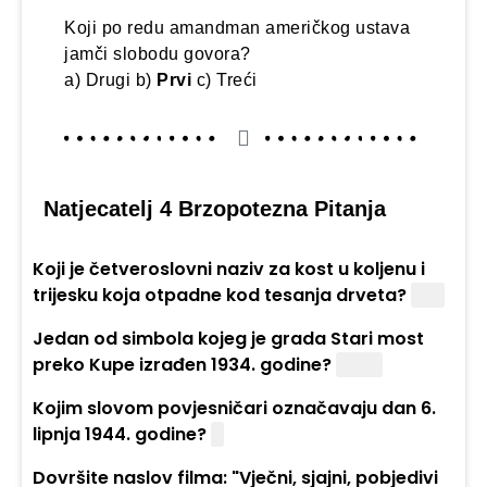
Koji po redu amandman američkog ustava
jamči slobodu govora?
a) Drugi b)
Prvi
c) Treći
Natjecatelj 4 Brzopotezna Pitanja
Koji je četveroslovni naziv za kost u koljenu i
trijesku koja otpadne kod tesanja drveta?
Iver
Jedan od simbola kojeg je grada Stari most
preko Kupe izrađen 1934. godine?
Sisak
Kojim slovom povjesničari označavaju dan 6.
lipnja 1944. godine?
D
Dovršite naslov filma: "Vječni, sjajni, pobjedivi