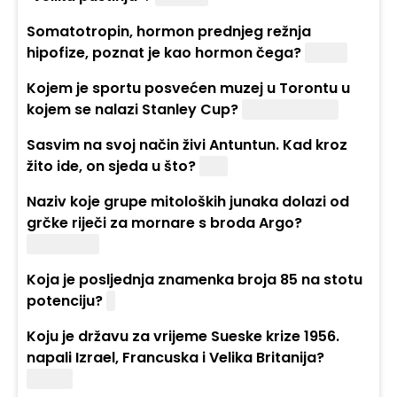
Somatotropin, hormon prednjeg režnja
hipofize, poznat je kao hormon čega?
Rasta
Kojem je sportu posvećen muzej u Torontu u
kojem se nalazi Stanley Cup?
Hokej na ledu
Sasvim na svoj način živi Antuntun. Kad kroz
žito ide, on sjeda u što?
Čun
Naziv koje grupe mitoloških junaka dolazi od
grčke riječi za mornare s broda Argo?
Argonauti
Koja je posljednja znamenka broja 85 na stotu
potenciju?
5
Koju je državu za vrijeme Sueske krize 1956.
napali Izrael, Francuska i Velika Britanija?
Egipat