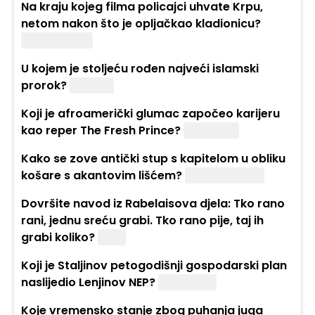
Na kraju kojeg filma policajci uhvate Krpu,
netom nakon što je opljačkao kladionicu?
"Metastaze"
U kojem je stoljeću rođen najveći islamski
prorok?
Šestom
Koji je afroamerički glumac započeo karijeru
kao reper The Fresh Prince?
Will Smith
Kako se zove antički stup s kapitelom u obliku
košare s akantovim lišćem?
Korintski stup
Dovršite navod iz Rabelaisova djela: Tko rano
rani, jednu sreću grabi. Tko rano pije, taj ih
grabi koliko?
Dvije
Koji je Staljinov petogodišnji gospodarski plan
naslijedio Lenjinov NEP?
Petoljetka
Koje vremensko stanje zbog puhanja juga