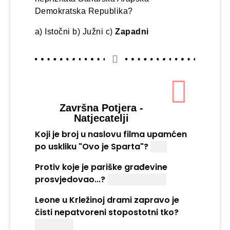
Demokratska Republika?
a) Istočni b) Južni c)
Zapadni
Završna Potjera -
Natjecatelji
Koji je broj u naslovu filma upamćen
po uskliku "Ovo je Sparta"?
300
Protiv koje je pariške građevine
prosvjedovao...?
Eiffelov toranj
Leone u Krležinoj drami zapravo je
čisti nepatvoreni stopostotni tko?
Glembay