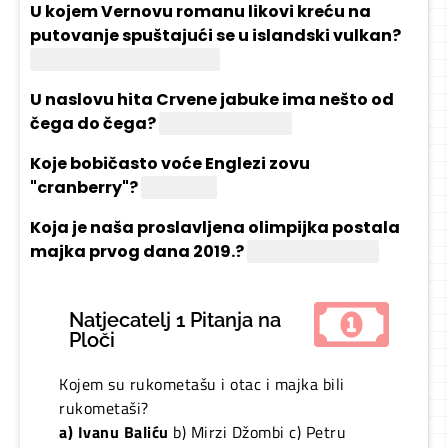
U kojem Vernovu romanu likovi kreću na
putovanje spuštajući se u islandski vulkan?
"Put u središte Zemlje"
U naslovu hita Crvene jabuke ima nešto od
čega do čega?
Od srca do srca
Koje bobičasto voće Englezi zovu
"cranberry"?
Brusnica
Koja je naša proslavljena olimpijka postala
majka prvog dana 2019.?
Janica Kostelić
Natjecatelj 1 Pitanja na
Ploči
Kojem su rukometašu i otac i majka bili
rukometaši?
a) Ivanu Baliću
b) Mirzi Džombi c) Petru