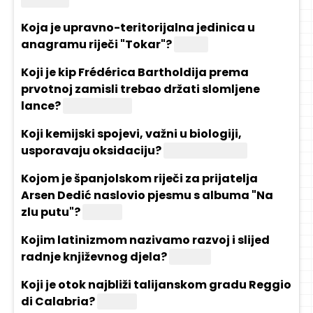
Koja je upravno-teritorijalna jedinica u
anagramu riječi "Tokar"?
Kotar
Koji je kip Frédérica Bartholdija prema
prvotnoj zamisli trebao držati slomljene
lance?
Kip slobode
Koji kemijski spojevi, važni u biologiji,
usporavaju oksidaciju?
Antioksidansi
Kojom je španjolskom riječi za prijatelja
Arsen Dedić naslovio pjesmu s albuma "Na
zlu putu"?
Amigo
Kojim latinizmom nazivamo razvoj i slijed
radnje književnog djela?
Fabula
Koji je otok najbliži talijanskom gradu Reggio
di Calabria?
Sicilija