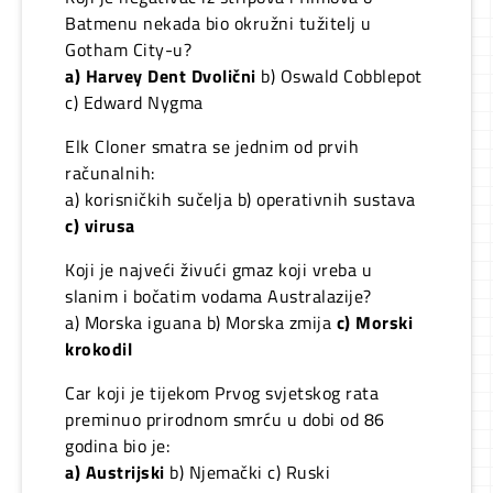
Batmenu nekada bio okružni tužitelj u
Gotham City-u?
a) Harvey Dent Dvolični
b) Oswald Cobblepot
c) Edward Nygma
Elk Cloner smatra se jednim od prvih
računalnih:
a) korisničkih sučelja b) operativnih sustava
c) virusa
Koji je najveći živući gmaz koji vreba u
slanim i bočatim vodama Australazije?
a) Morska iguana b) Morska zmija
c) Morski
krokodil
Car koji je tijekom Prvog svjetskog rata
preminuo prirodnom smrću u dobi od 86
godina bio je:
a) Austrijski
b) Njemački c) Ruski