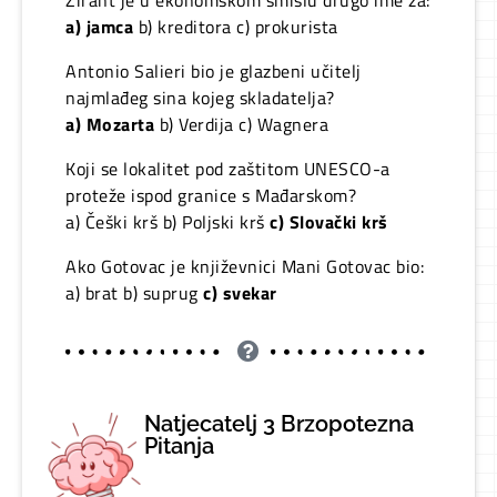
a) jamca
b) kreditora c) prokurista
Antonio Salieri bio je glazbeni učitelj
najmlađeg sina kojeg skladatelja?
a) Mozarta
b) Verdija c) Wagnera
Koji se lokalitet pod zaštitom UNESCO-a
proteže ispod granice s Mađarskom?
a) Češki krš b) Poljski krš
c) Slovački krš
Ako Gotovac je književnici Mani Gotovac bio:
a) brat b) suprug
c) svekar
Natjecatelj 3 Brzopotezna
Pitanja