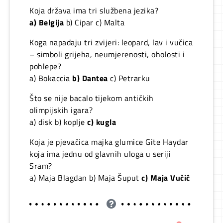
Koja država ima tri službena jezika?
a) Belgija
b) Cipar c) Malta
Koga napadaju tri zvijeri: leopard, lav i vučica
– simboli grijeha, neumjerenosti, oholosti i
pohlepe?
a) Bokaccia
b) Dantea
c) Petrarku
Što se nije bacalo tijekom antičkih
olimpijskih igara?
a) disk b) koplje
c) kugla
Koja je pjevačica majka glumice Gite Haydar
koja ima jednu od glavnih uloga u seriji
Sram?
a) Maja Blagdan b) Maja Šuput
c) Maja Vučić