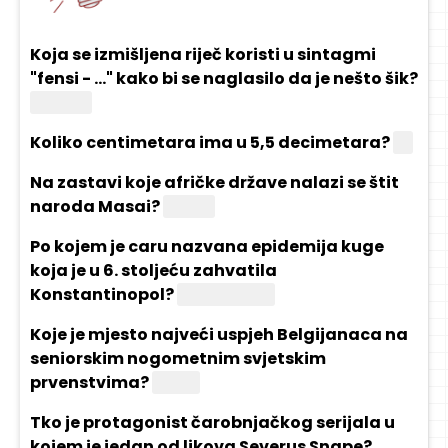
Koja se izmišljena riječ koristi u sintagmi
"fensi - ..." kako bi se naglasilo da je nešto šik?
Šmensi
Koliko centimetara ima u 5,5 decimetara?
55
Na zastavi koje afričke države nalazi se štit
naroda Masai?
Kenije
Po kojem je caru nazvana epidemija kuge
koja je u 6. stoljeću zahvatila
Konstantinopol?
Justinijanu
Koje je mjesto najveći uspjeh Belgijanaca na
seniorskim nogometnim svjetskim
prvenstvima?
Treće
Tko je protagonist čarobnjačkog serijala u
kojem je jedan od likova Severus Snape?