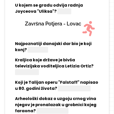
U kojem se gradu odvija radnja
Joyceova "Uliksa"?
Dublin
Završna Potjera - Lovac
Najpoznatiji danajski dar bio je koji
konj?
Trojanski
Kraljica koje države je bivša
televizijska voditeljica Letizia Ortiz?
Španjolske
Koji je Talijan operu "Falstaff" napisao
u 80. godini života?
Giuseppe Verdi
Arheološki dokaz o uzgoju crnog vina
njegov je pronalazak u grobnici kojeg
faraona?
Tutankamona