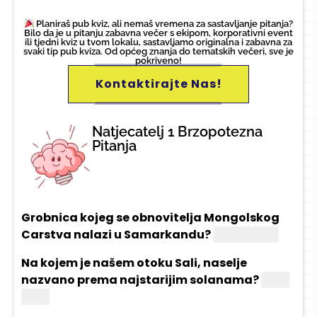
Planiraš pub kviz, ali nemaš vremena za sastavljanje pitanja?
Bilo da je u pitanju zabavna večer s ekipom, korporativni event
ili tjedni kviz u tvom lokalu, sastavljamo originalna i zabavna za
svaki tip pub kviza. Od općeg znanja do tematskih večeri, sve je
pokriveno!
Kontaktirajte Nas!
Natjecatelj 1 Brzopotezna
Pitanja
Grobnica kojeg se obnovitelja Mongolskog
Carstva nalazi u Samarkandu?
Timur Lenk
Na kojem je našem otoku Sali, naselje
nazvano prema najstarijim solanama?
Dugi
otok