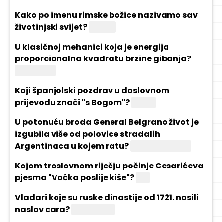
Kako po imenu rimske božice nazivamo sav
životinjski svijet?
Fauna
U klasičnoj mehanici koja je energija
proporcionalna kvadratu brzine gibanja?
Kinetička
Koji španjolski pozdrav u doslovnom
prijevodu znači "s Bogom"?
Adiós
U potonuću broda General Belgrano život je
izgubila više od polovice stradalih
Argentinaca u kojem ratu?
Falklandskom
Kojom troslovnom riječju počinje Cesarićeva
pjesma "Voćka poslije kiše"?
Gle
Vladari koje su ruske dinastije od 1721. nosili
naslov cara?
Romanovi