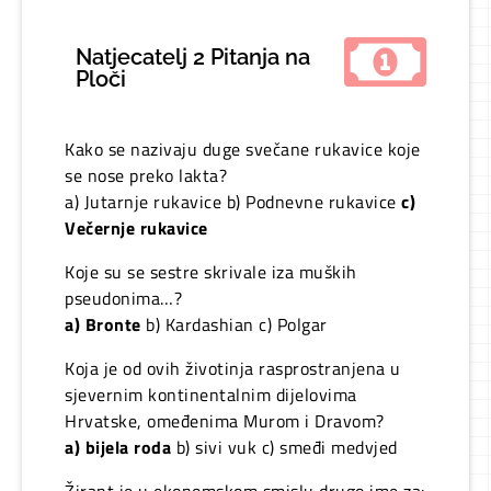
Natjecatelj 2 Pitanja na
Ploči
Kako se nazivaju duge svečane rukavice koje
se nose preko lakta?
a) Jutarnje rukavice b) Podnevne rukavice
c)
Večernje rukavice
Koje su se sestre skrivale iza muških
pseudonima…?
a) Bronte
b) Kardashian c) Polgar
Koja je od ovih životinja rasprostranjena u
sjevernim kontinentalnim dijelovima
Hrvatske, omeđenima Murom i Dravom?
a) bijela roda
b) sivi vuk c) smeđi medvjed
Žirant je u ekonomskom smislu drugo ime za: