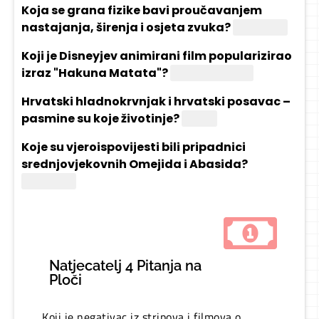
Koja se grana fizike bavi proučavanjem
nastajanja, širenja i osjeta zvuka?
Akustika
Koji je Disneyjev animirani film popularizirao
izraz "Hakuna Matata"?
"Kralj lavova"
Hrvatski hladnokrvnjak i hrvatski posavac –
pasmine su koje životinje?
Konja
Koje su vjeroispovijesti bili pripadnici
srednjovjekovnih Omejida i Abasida?
Islamske
Natjecatelj 4 Pitanja na
Ploči
Koji je negativac iz stripova i filmova o