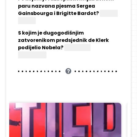
paru nazvana pjesma Sergea
Gainsbourga i Brigitte Bardot?
Bonnie
i Clyde
S kojim je dugogodišnjim
zatvorenikom predsjednik de Klerk
podijelio Nobela?
Nelsonom
Mandelom