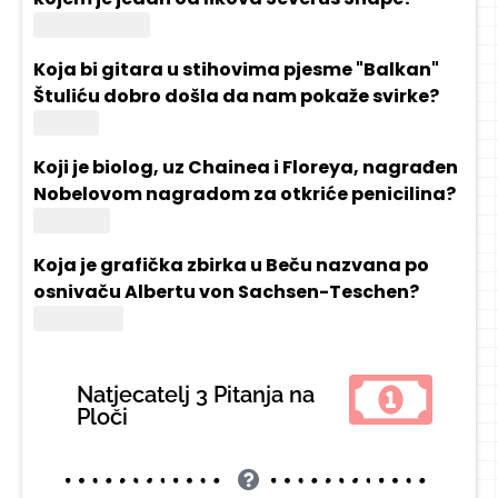
Harry Potter
Koja bi gitara u stihovima pjesme "Balkan"
Štuliću dobro došla da nam pokaže svirke?
Fender
Koji je biolog, uz Chainea i Floreya, nagrađen
Nobelovom nagradom za otkriće penicilina?
Fleming
Koja je grafička zbirka u Beču nazvana po
osnivaču Albertu von Sachsen-Teschen?
Albertina
Natjecatelj 3 Pitanja na
Ploči