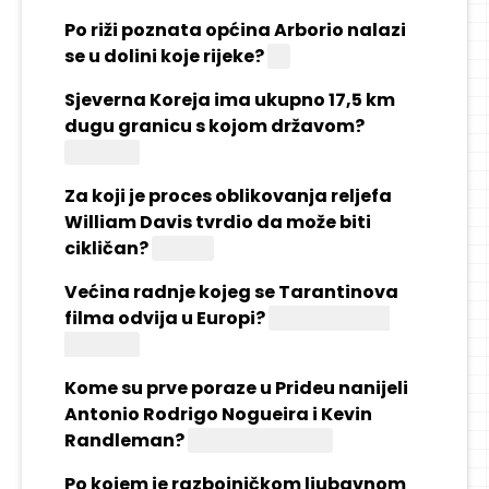
Po riži poznata općina Arborio nalazi
se u dolini koje rijeke?
Po
Sjeverna Koreja ima ukupno 17,5 km
dugu granicu s kojom državom?
Rusijom
Za koji je proces oblikovanja reljefa
William Davis tvrdio da može biti
cikličan?
Eroziju
Većina radnje kojeg se Tarantinova
filma odvija u Europi?
"Nemilosrdni
gadovi"
Kome su prve poraze u Prideu nanijeli
Antonio Rodrigo Nogueira i Kevin
Randleman?
Mirku Filipoviću
Po kojem je razbojničkom ljubavnom