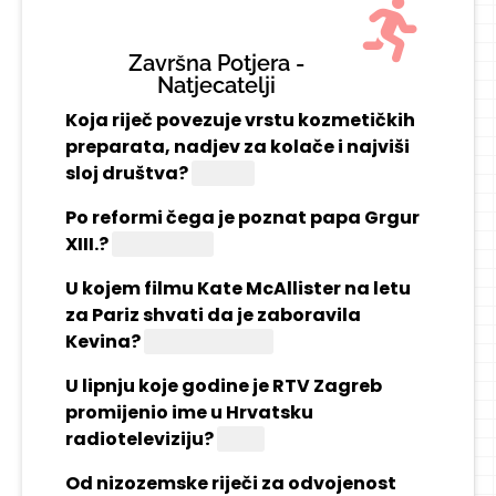
Završna Potjera -
Natjecatelji
Koja riječ povezuje vrstu kozmetičkih
preparata, nadjev za kolače i najviši
sloj društva?
Krema
Po reformi čega je poznat papa Grgur
XIII.?
Kalendara
U kojem filmu Kate McAllister na letu
za Pariz shvati da je zaboravila
Kevina?
"Samo u kući"
U lipnju koje godine je RTV Zagreb
promijenio ime u Hrvatsku
radioteleviziju?
1990.
Od nizozemske riječi za odvojenost