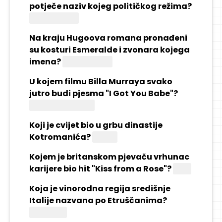
potječe naziv kojeg političkog režima?
Apartheida
Na kraju Hugoova romana pronađeni
su kosturi Esmeralde i zvonara kojega
imena?
Quasimodo
U kojem filmu Billa Murraya svako
jutro budi pjesma "I Got You Babe"?
"Beskrajni dan"
Koji je cvijet bio u grbu dinastije
Kotromanića?
Ljiljan
Kojem je britanskom pjevaču vrhunac
karijere bio hit "Kiss from a Rose"?
Seal
Koja je vinorodna regija središnje
Italije nazvana po Etruščanima?
Toskana