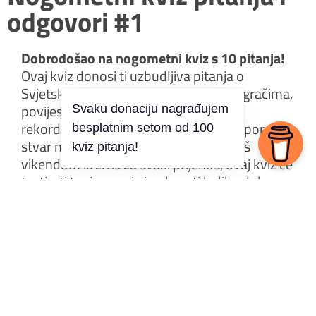
odgovori #1
Dobrodošao na nogometni kviz s 10 pitanja!
Ovaj kviz donosi ti uzbudljiva pitanja o
Svjetskim prvenstvima, legendarnim igračima,
povijesnim utakmicama, klubovima i
Svaku donaciju nagrađujem
rekordima koji su obilježili najvažniju sporednu
besplatnim setom od 100
stvar na svijetu. Bilo da nogomet pratiš
kviz pitanja!
vikendom ili živiš za svaki prijenos, ovaj kviz će
testirati tvoje znanje i pokazati koliko dobro
poznaješ igru s loptom.
Riješi kviz i izazovi prijatelje – tko je pravi
nogometni stručnjak?