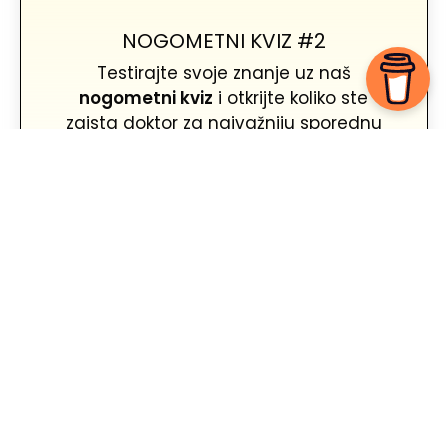
NOGOMETNI KVIZ #2
Testirajte svoje znanje uz naš
nogometni kviz
i otkrijte koliko ste
zaista doktor za najvažniju sporednu
stvar na svijetu.
🎉 Planiraš pub kviz, ali nemaš vremena za sastavljanje
pitanja? Bilo da je u pitanju zabavna večer s ekipom,
korporativni event ili tjedni kviz u tvom lokalu, sastavljamo
originalna i zabavna za svaki tip pub kviza. Od općeg znanja