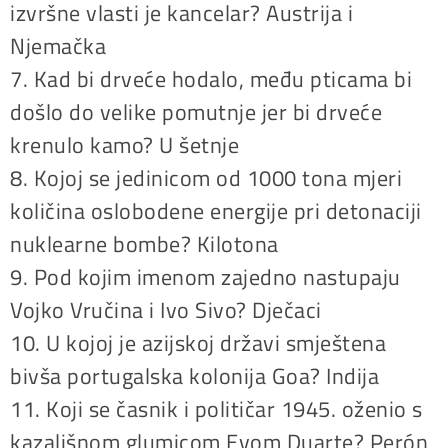
izvršne vlasti je kancelar? Austrija i
Njemačka
7. Kad bi drveće hodalo, među pticama bi
došlo do velike pomutnje jer bi drveće
krenulo kamo? U šetnje
8. Kojoj se jedinicom od 1000 tona mjeri
količina oslobodene energije pri detonaciji
nuklearne bombe? Kilotona
9. Pod kojim imenom zajedno nastupaju
Vojko Vručina i Ivo Sivo? Dječaci
10. U kojoj je azijskoj državi smještena
bivša portugalska kolonija Goa? Indija
11. Koji se časnik i političar 1945. oženio s
kazališnom glumicom Evom Duarte? Perón