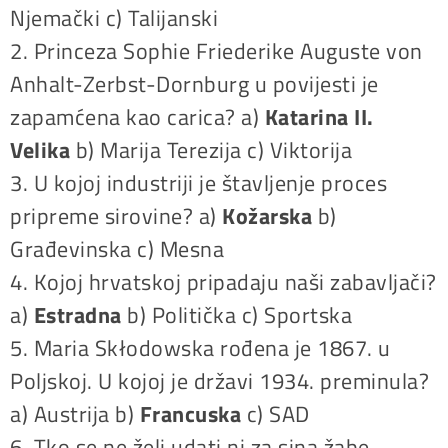
Njemački c) Talijanski
2. Princeza Sophie Friederike Auguste von
Anhalt-Zerbst-Dornburg u povijesti je
zapamćena kao carica? a)
Katarina II.
Velika
b) Marija Terezija c) Viktorija
3. U kojoj industriji je štavljenje proces
pripreme sirovine? a)
Kožarska
b)
Građevinska c) Mesna
4. Kojoj hrvatskoj pripadaju naši zabavljači?
a)
Estradna
b) Politička c) Sportska
5. Maria Skłodowska rođena je 1867. u
Poljskoj. U kojoj je državi 1934. preminula?
a) Austrija b)
Francuska
c) SAD
6. Tko se ne želi udati ni za sina žabe