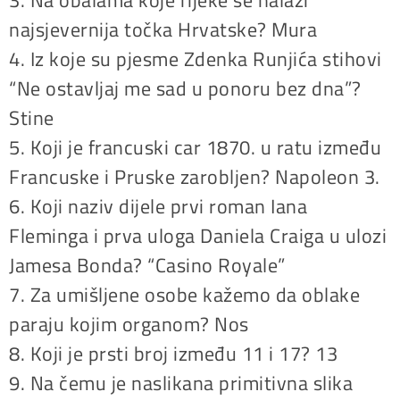
3. Na obalama koje rijeke se nalazi
najsjevernija točka Hrvatske? Mura
4. Iz koje su pjesme Zdenka Runjića stihovi
“Ne ostavljaj me sad u ponoru bez dna”?
Stine
5. Koji je francuski car 1870. u ratu između
Francuske i Pruske zarobljen? Napoleon 3.
6. Koji naziv dijele prvi roman Iana
Fleminga i prva uloga Daniela Craiga u ulozi
Jamesa Bonda? “Casino Royale”
7. Za umišljene osobe kažemo da oblake
paraju kojim organom? Nos
8. Koji je prsti broj između 11 i 17? 13
9. Na čemu je naslikana primitivna slika