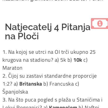
Natjecatelj 4 Pitanja
na Ploči
1. Na kojoj se utrci na OI trči ukupno 25
krugova na stadionu? a) 5k b)
10k
c)
Maraton
2. Čijoj su zastavi standardne proporcije
1:2? a)
Britanska
b) Francuska c)
Španjolska
3. Na što puca pogled s plaža u Stanićima i
Lokvi Rogoznici? a)
Kamenolom
b) Naftni