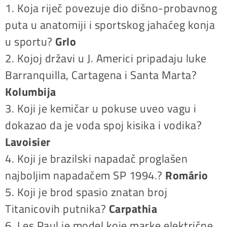
1. Koja riječ povezuje dio dišno-probavnog
puta u anatomiji i sportskog jahaćeg konja
u sportu?
Grlo
2. Kojoj državi u J. Americi pripadaju luke
Barranquilla, Cartagena i Santa Marta?
Kolumbija
3. Koji je kemičar u pokuse uveo vagu i
dokazao da je voda spoj kisika i vodika?
Lavoisier
4. Koji je brazilski napadač proglašen
najboljim napadačem SP 1994.?
Romário
5. Koji je brod spasio znatan broj
Titanicovih putnika?
Carpathia
6. Les Paul je model koje marke električne