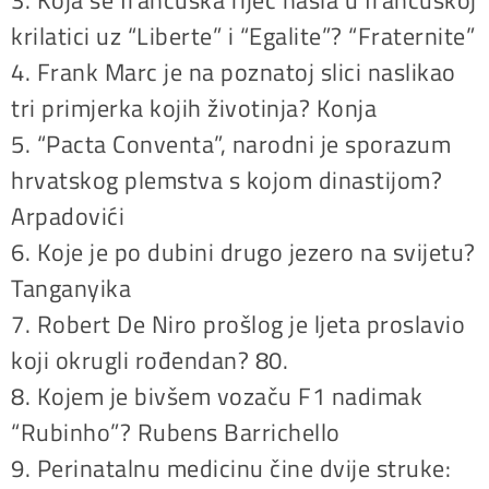
3. Koja se francuska riječ našla u francuskoj
krilatici uz “Liberte” i “Egalite”? “Fraternite”
4. Frank Marc je na poznatoj slici naslikao
tri primjerka kojih životinja? Konja
5. “Pacta Conventa”, narodni je sporazum
hrvatskog plemstva s kojom dinastijom?
Arpadovići
6. Koje je po dubini drugo jezero na svijetu?
Tanganyika
7. Robert De Niro prošlog je ljeta proslavio
koji okrugli rođendan? 80.
8. Kojem je bivšem vozaču F1 nadimak
“Rubinho”? Rubens Barrichello
9. Perinatalnu medicinu čine dvije struke: