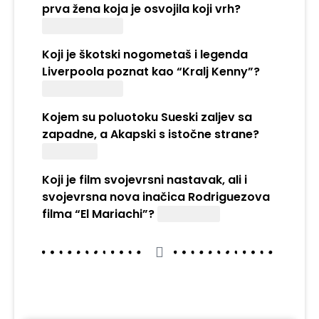
prva žena koja je osvojila koji vrh?
Mount Everest
Koji je škotski nogometaš i legenda
Liverpoola poznat kao “Kralj Kenny”?
Kenny Dalglish
Kojem su poluotoku Sueski zaljev sa
zapadne, a Akapski s istočne strane?
Sinajskom
Koji je film svojevrsni nastavak, ali i
svojevrsna nova inačica Rodriguezova
filma “El Mariachi”?
Desperado