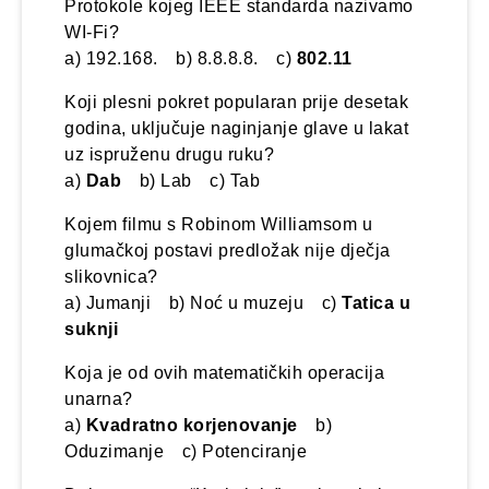
Protokole kojeg IEEE standarda nazivamo
WI-Fi?
a) 192.168. b) 8.8.8.8. c)
802.11
Koji plesni pokret popularan prije desetak
godina, uključuje naginjanje glave u lakat
uz ispruženu drugu ruku?
a)
Dab
b) Lab c) Tab
Kojem filmu s Robinom Williamsom u
glumačkoj postavi predložak nije dječja
slikovnica?
a) Jumanji b) Noć u muzeju c)
Tatica u
suknji
Koja je od ovih matematičkih operacija
unarna?
a)
Kvadratno korjenovanje
b)
Oduzimanje c) Potenciranje