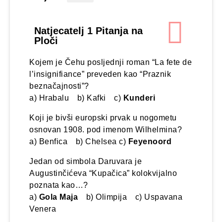
Natjecatelj 1 Pitanja na
Ploči
Kojem je Čehu posljednji roman “La fete de
l’insignifiance” preveden kao “Praznik
beznačajnosti”?
a) Hrabalu b) Kafki c)
Kunderi
Koji je bivši europski prvak u nogometu
osnovan 1908. pod imenom Wilhelmina?
a) Benfica b) Chelsea c)
Feyenoord
Jedan od simbola Daruvara je
Augustinčićeva “Kupačica” kolokvijalno
poznata kao…?
a)
Gola Maja
b) Olimpija c) Uspavana
Venera