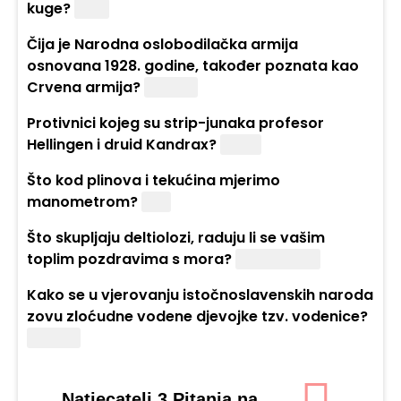
kuge?
Buha
Čija je Narodna oslobodilačka armija
osnovana 1928. godine, također poznata kao
Crvena armija?
Kineska
Protivnici kojeg su strip-junaka profesor
Hellingen i druid Kandrax?
Zagor
Što kod plinova i tekućina mjerimo
manometrom?
Tlak
Što skupljaju deltiolozi, raduju li se vašim
toplim pozdravima s mora?
Razglednice
Kako se u vjerovanju istočnoslavenskih naroda
zovu zloćudne vodene djevojke tzv. vodenice?
Rusalke
Natjecatelj 3 Pitanja na