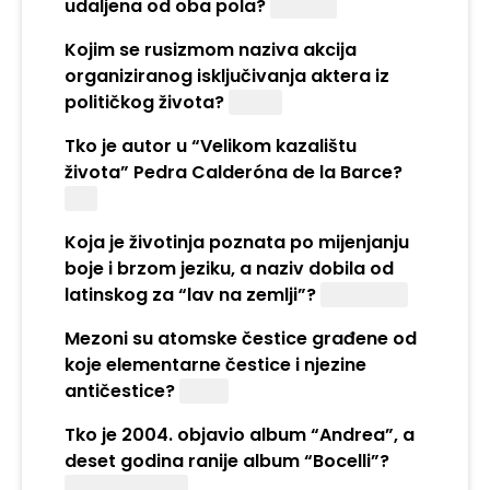
udaljena od oba pola?
Ekvator
Kojim se rusizmom naziva akcija
organiziranog isključivanja aktera iz
političkog života?
Čistka
Tko je autor u “Velikom kazalištu
života” Pedra Calderóna de la Barce?
Bog
Koja je životinja poznata po mijenjanju
boje i brzom jeziku, a naziv dobila od
latinskog za “lav na zemlji”?
Kameleon
Mezoni su atomske čestice građene od
koje elementarne čestice i njezine
antičestice?
Kvark
Tko je 2004. objavio album “Andrea”, a
deset godina ranije album “Bocelli”?
Andrea Bocelli