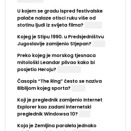
U kojem se gradu ispred festivalske
palače nalaze otisci ruku više od
stotinu ljudi iz svijeta filma?
Cannes
Kojeg je Stipu 1990. u Predsjedništvu
Jugoslavije zamijenio Stjepan?
Šuvar
Preko kojeg je morskog tjesnaca
mitološki Leandar plivao kako bi
posjetio Heroju?
Helespont
Časopis “The Ring” često se naziva
Biblijom kojeg sporta?
Boksa
Koji je preglednik zamijenio Internet
Explorer kao zadani internetski
preglednik Windowsa 10?
Edge
Koja je Zemljina paralela jednako