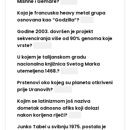
Mishne i Gemare?
Talmud
Koja je francuska heavy metal grupa
osnovana kao “Godzilla”?
Gojira
Godine 2003. dovršen je projekt
sekvenciranja više od 90% genoma koje
vrste?
Čovjeka
U kojem je talijanskom gradu
nacionalna knjižnica Svetog Marka
utemeljena 1468.?
Veneciji
Prstenovi oko kojeg su planeta otkriveni
prije Uranovih?
Saturna
Kojim se latinizmom još naziva
dometak odnosno afiks koji dolazi
nakon korijena riječi?
Sufiks
Junko Tabei u svibnju 1975. postala je