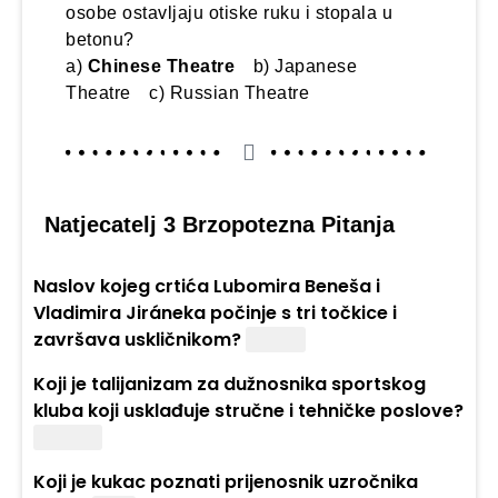
osobe ostavljaju otiske ruku i stopala u
betonu?
a)
Chinese Theatre
b) Japanese
Theatre c) Russian Theatre
Natjecatelj 3 Brzopotezna Pitanja
Naslov kojeg crtića Lubomira Beneša i
Vladimira Jiráneka počinje s tri točkice i
završava uskličnikom?
A je to!
Koji je talijanizam za dužnosnika sportskog
kluba koji usklađuje stručne i tehničke poslove?
Tehniko
Koji je kukac poznati prijenosnik uzročnika