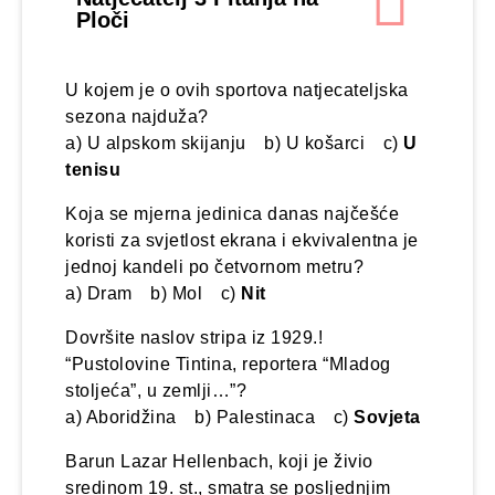
Ploči
U kojem je o ovih sportova natjecateljska
sezona najduža?
a) U alpskom skijanju b) U košarci c)
U
tenisu
Koja se mjerna jedinica danas najčešće
koristi za svjetlost ekrana i ekvivalentna je
jednoj kandeli po četvornom metru?
a) Dram b) Mol c)
Nit
Dovršite naslov stripa iz 1929.!
“Pustolovine Tintina, reportera “Mladog
stoljeća”, u zemlji…”?
a) Aboridžina b) Palestinaca c)
Sovjeta
Barun Lazar Hellenbach, koji je živio
sredinom 19. st., smatra se posljednjim