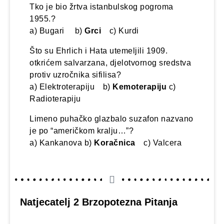
Tko je bio žrtva istanbulskog pogroma
1955.?
a) Bugari b)
Grci
c) Kurdi
Što su Ehrlich i Hata utemeljili 1909.
otkrićem salvarzana, djelotvornog sredstva
protiv uzročnika sifilisa?
a) Elektroterapiju b)
Kemoterapiju
c)
Radioterapiju
Limeno puhačko glazbalo suzafon nazvano
je po “američkom kralju…”?
a) Kankanova b)
Koračnica
c) Valcera
Natjecatelj 2 Brzopotezna Pitanja