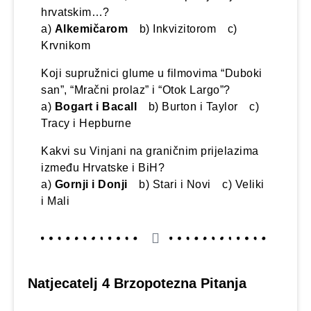
hrvatskim…?
a)
Alkemičarom
b) Inkvizitorom c)
Krvnikom
Koji supružnici glume u filmovima “Duboki
san”, “Mračni prolaz” i “Otok Largo”?
a)
Bogart i Bacall
b) Burton i Taylor c)
Tracy i Hepburne
Kakvi su Vinjani na graničnim prijelazima
između Hrvatske i BiH?
a)
Gornji i Donji
b) Stari i Novi c) Veliki
i Mali
Natjecatelj 4 Brzopotezna Pitanja