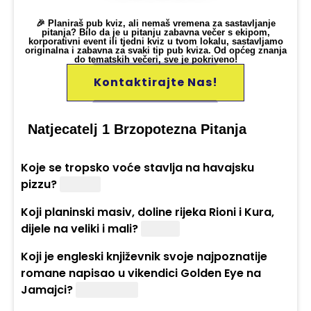
🎉 Planiraš pub kviz, ali nemaš vremena za sastavljanje
pitanja? Bilo da je u pitanju zabavna večer s ekipom,
korporativni event ili tjedni kviz u tvom lokalu, sastavljamo
originalna i zabavna za svaki tip pub kviza. Od općeg znanja
do tematskih večeri, sve je pokriveno!
Kontaktirajte Nas!
Natjecatelj 1 Brzopotezna Pitanja
Koje se tropsko voće stavlja na havajsku
pizzu?
Ananas
Koji planinski masiv, doline rijeka Rioni i Kura,
dijele na veliki i mali?
Kavkaz
Koji je engleski književnik svoje najpoznatije
romane napisao u vikendici Golden Eye na
Jamajci?
Ian Fleming