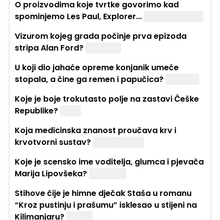
O proizvodima koje tvrtke govorimo kad
spominjemo Les Paul, Explorer...
Gibson (gitare)
Vizurom kojeg grada počinje prva epizoda
stripa Alan Ford?
New York
U koji dio jahaće opreme konjanik umeće
stopala, a čine ga remen i papučica?
Stremen
Koje je boje trokutasto polje na zastavi Češke
Republike?
Plavo
Koja medicinska znanost proučava krv i
krvotvorni sustav?
Hematologija
Koje je scensko ime voditelja, glumca i pjevača
Marija Lipovšeka?
Battifiaca
Stihove čije je himne dječak Staša u romanu
“Kroz pustinju i prašumu” isklesao u stijeni na
Kilimanjaru?
Poljske