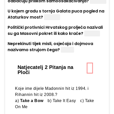
odbacuju prilikom samoosakaćivanja?
Krakove
U kojem gradu s tornja Galata puca pogled na
Ataturkov most?
Istanbul
Politički protivnici Hrvatskog proljeća nazivali
su ga Masovni pokret ili kako kraće?
Maspok
Neprekinuti tijek misli, osjećaja i dojmova
nazivamo strujom čega?
Svijesti
Natjecatelj 2 Pitanja na
Ploči
Koje ime dijele Madonnin hit iz 1994. i
Rihannin hit iz 2008.?
a)
Take a Bow
b) Take It Easy c) Take
On Me