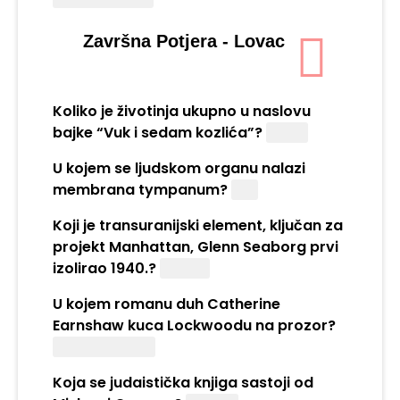
Završna Potjera - Lovac
Koliko je životinja ukupno u naslovu
bajke “Vuk i sedam kozlića”?
Osam
U kojem se ljudskom organu nalazi
membrana tympanum?
Uhu
Koji je transuranijski element, ključan za
projekt Manhattan, Glenn Seaborg prvi
izolirao 1940.?
Plutonij
U kojem romanu duh Catherine
Earnshaw kuca Lockwoodu na prozor?
Orkanski visovi
Koja se judaistička knjiga sastoji od