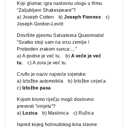
Koji glumac igra naslovnu ulogu u filmu
“Zaljubljeni Shakespeare”?
a) Joseph Cotten b)
Joseph Fiennes
c)
Joseph Gordon-Levitt
Dovršite pjesmu Salvatorea Quasimoda!
“Svatko stoji sam na srcu zemlje /
Proboden zrakom sunca:…”
a) A podne je već tu. b)
A veče je već
tu.
c) A zora je već tu.
Crufts je naziv najveće svjetske:
a) Izložbe automobila b) Izložbe cvijeća
c)
Izložbe pasa
Kojom bismo riječju mogli doslovno
prevesti “vinjetu”?
a)
Lozica
b) Maslinica c) Ružica
Ispred kojeg holivudskog kina slavne