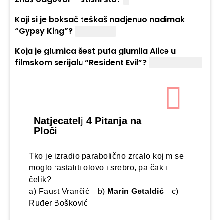
Koji si je boksač teškaš nadjenuo nadimak
“Gypsy King”?
Tyson Fury
Koja je glumica šest puta glumila Alice u
filmskom serijalu “Resident Evil”?
Milla Jovovich
Natjecatelj 4 Pitanja na
Ploči
Tko je izradio parabolično zrcalo kojim se
moglo rastaliti olovo i srebro, pa čak i
čelik?
a) Faust Vrančić b)
Marin Getaldić
c)
Ruđer Bošković