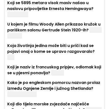
Koji se 5895 metara visok masiv našao u
naslovu pripovijetke Ernesta Hemingwaya?
Kilimanjaro
U kojem je filmu Woody Allen prikazao kružok u
pariškom salonu Gertrude Stein 1920-ih?
Ponoć
u Parizu
Koja životinja jedina može biti u priči kad se
pojavi onaj o kome se upravo razgovaralo?
Vuk
Koji je naziv iz francuskog pripjev, odlomak koji
se u pjesmi ponavlja?
Refren
Kako je po engleskom pomorcu nazvan prolaz
između Ognjene Zemlje i južnog Shetlanda?
Drakeov prolaz
Koji dio tijela morske zvjezdače najčešće