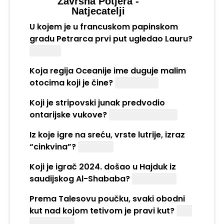
Završna Potjera -
Natjecatelji
U kojem je u francuskom papinskom
gradu Petrarca prvi put ugledao Lauru?
Avignon
Koja regija Oceanije ime duguje malim
otocima koji je čine?
Mikronezija
Koji je stripovski junak predvodio
ontarijske vukove?
Komandant Mark
Iz koje igre na sreću, vrste lutrije, izraz
“cinkvina”?
Tombola
Koji je igrač 2024. došao u Hajduk iz
saudijskog Al-Shababa?
Ivan Rakitić
Prema Talesovu poučku, svaki obodni
kut nad kojom tetivom je pravi kut?
Nad
promjerom