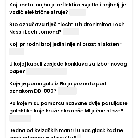
Koji metal najbolje reflektira svjetlo i najbolji je
vodič električne struje?
Srebro
Što označava riječ “loch” u hidronimima Loch
Ness i Loch Lomond?
Jezero
Koji prirodni broj jedini nije ni prost ni složen?
Jedan
U kojoj kapeli zasjeda konklava za izbor novog
pape?
Sikstinskoj kapeli
Koje je pomagalo iz Bulja poznato pod
oznakom DB-800?
Digitron
Po kojem su pomorcu nazvane dvije patuljaste
galaktike koje kruže oko naše Mliječne staze?
Magellan
Jedna od kvizaških mantri u nas glasi: kad ne
znaš odgovor – stisni što?
C