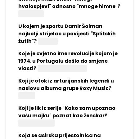
hvalospjevi" odnosno "mnoge himne"?
Polihimnija
U kojem je sportu Damir Šolman
najbolji strijelac u povijesti "Splitskih
žutih"?
Košarka
Koje je cvjetno ime revolucije kojom je
1974. u Portugalu došlo do smjene
vlasti?
Karanfilna revolucija
Koji je otok iz arturijanskih legendi u
naslovu albuma grupe Roxy Music?
Avalon
Koji je lik iz serije "Kako sam upoznao
vašu majku" poznat kao ženskar?
Barney Stinson
Koja se asirska prijestolnica na