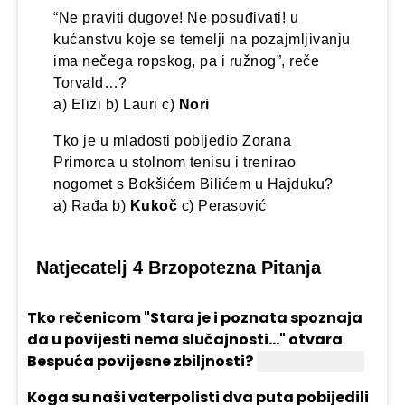
“Ne praviti dugove! Ne posuđivati! u
kućanstvu koje se temelji na pozajmljivanju
ima nečega ropskog, pa i ružnog”, reče
Torvald…?
a) Elizi b) Lauri c)
Nori
Tko je u mladosti pobijedio Zorana
Primorca u stolnom tenisu i trenirao
nogomet s Bokšićem Bilićem u Hajduku?
a) Rađa b)
Kukoč
c) Perasović
Natjecatelj 4 Brzopotezna Pitanja
Tko rečenicom "Stara je i poznata spoznaja
da u povijesti nema slučajnosti..." otvara
Bespuća povijesne zbiljnosti?
Franjo Tuđman
Koga su naši vaterpolisti dva puta pobijedili