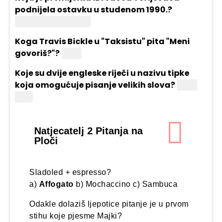
podnijela ostavku u studenom 1990.?
Margaret Thatcher
Koga Travis Bickle u "Taksistu" pita "Meni
govoriš?"?
Sebe
Koje su dvije engleske riječi u nazivu tipke
koja omogućuje pisanje velikih slova?
Caps
Lock
Natjecatelj 2 Pitanja na
Ploči
Sladoled + espresso?
a)
Affogato
b) Mochaccino c) Sambuca
Odakle dolaziš ljepotice pitanje je u prvom
stihu koje pjesme Majki?