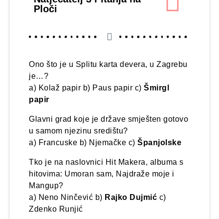
Ploči
Ono što je u Splitu karta devera, u Zagrebu
je…?
a) Kolaž papir b) Paus papir c)
Šmirgl
papir
Glavni grad koje je države smješten gotovo
u samom njezinu središtu?
a) Francuske b) Njemačke c)
Španjolske
Tko je na naslovnici Hit Makera, albuma s
hitovima: Umoran sam, Najdraže moje i
Mangup?
a) Neno Ninčević b)
Rajko Dujmić
c)
Zdenko Runjić