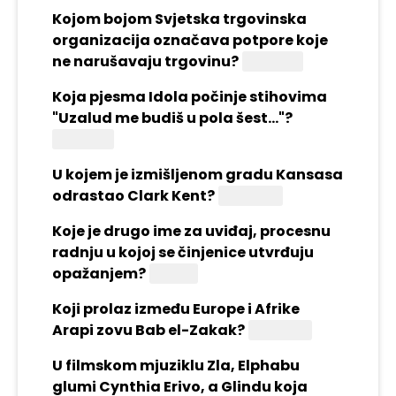
Kojom bojom Svjetska trgovinska
organizacija označava potpore koje
ne narušavaju trgovinu?
Zelenom
Koja pjesma Idola počinje stihovima
"Uzalud me budiš u pola šest..."?
Kenozoik
U kojem je izmišljenom gradu Kansasa
odrastao Clark Kent?
Smallville
Koje je drugo ime za uviđaj, procesnu
radnju u kojoj se činjenice utvrđuju
opažanjem?
Očevid
Koji prolaz između Europe i Afrike
Arapi zovu Bab el-Zakak?
Gibraltar
U filmskom mjuziklu Zla, Elphabu
glumi Cynthia Erivo, a Glindu koja