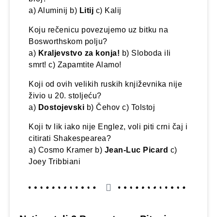
a) Aluminij b)
Litij
c) Kalij
Koju rečenicu povezujemo uz bitku na
Bosworthskom polju?
a)
Kraljevstvo za konja!
b) Sloboda ili
smrt! c) Zapamtite Alamo!
Koji od ovih velikih ruskih književnika nije
živio u 20. stoljeću?
a)
Dostojevski
b) Čehov c) Tolstoj
Koji tv lik iako nije Englez, voli piti crni čaj i
citirati Shakespearea?
a) Cosmo Kramer b)
Jean-Luc Picard
c)
Joey Tribbiani