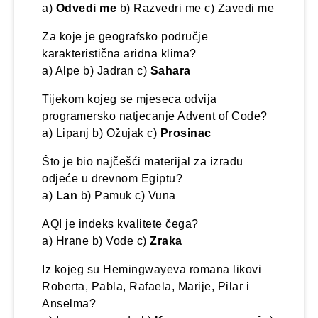
a)
Odvedi me
b) Razvedri me c) Zavedi me
Za koje je geografsko područje
karakteristična aridna klima?
a) Alpe b) Jadran c)
Sahara
Tijekom kojeg se mjeseca odvija
programersko natjecanje Advent of Code?
a) Lipanj b) Ožujak c)
Prosinac
Što je bio najčešći materijal za izradu
odjeće u drevnom Egiptu?
a)
Lan
b) Pamuk c) Vuna
AQI je indeks kvalitete čega?
a) Hrane b) Vode c)
Zraka
Iz kojeg su Hemingwayeva romana likovi
Roberta, Pabla, Rafaela, Marije, Pilar i
Anselma?