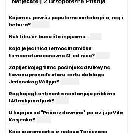
Natjecatelj 2 Brzopotezna Pitanja
Kojem su povrću popularne sorte kapija, rog i
babura?
Paprika
Nek ti kušin bude što iz pjesme...
Stina
Koja je jedinica termodinamičke
temperature osnovna SI jedinica?
Kelvin
Zapljet kojeg filma počinje kad Mikey na
tavanu pronađe staru kartu do blaga
Jednookog Willyja?
Goonies
Rog kojeg kontinenta nastanjuje približno
140 milijuna ljudi?
Afrika
U kojoj se od "Priča iz davnina" pojavljuje Vila
Kosjenka?
Regoč
Koja je premijerka iz redova Torijevaca