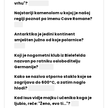
vrhu"?
Ivan Kušan
Najstariji kamenolom u kojoj je našoj
regiji poznat po imenu Cave Romane?
Istra
Antarktika je jedini kontinent
smješten južno od koje polarnice?
Južne
Koji je nogometni klub iz Bielefelda
nazvan po ratniku osloboditelju
Germanije?
Arminia
Kako se naziva otporno staklo koje se
zagrijava do 600°C, a zatim naglo
hladi?
Kaljeno staklo
Kad Isus vidje majku i učenika koga je
ljubio, reče: "Ženo, evo ti..."?
Sina