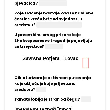
pjevačica?
Ariana Grande
Koje zračenje nastaje kad se nabijene
čestice kreću brže od svjetlosti u
sredstvu?
Čerenkovljevo zračenje
U prvom činu prvog prizora koje
Shakespeareove tragedije pojavljuju
se tri vještice?
Macbeth
Završna Potjera - Lovac
Cikloturizam je aktivnost putovanja
koje uključuje koje prijevozno
sredstvo?
Bicikl
Tanatofobija je strah od čega?
Smrti
Ime koje muze znači "mnogi