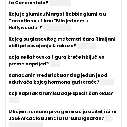
La Cenerentola?
Pepeljuga
Koju je glumicu Margot Robbie glumila u
Tarantinovu filmu "Bilo jednom u
Hollywoodu"?
Sharon Tate
Kojeg su glasovitog matematičara Rimljani
ubili pri osvajanju Sirakuze?
Arhimed
Koja se šahovska figura kreće isključivo
prema naprijed?
Pijun
Kanađanin Frederick Banting jedan je od
otkrivača kojeg hormona gušterače?
Inzulin
Koji napitak tiramisu daje specifičan okus?
Kava
U kojem romanu prvu generaciju obitelji čine
José Arcadio Buendía i Ursula Iguarán?
Sto
godina samoće