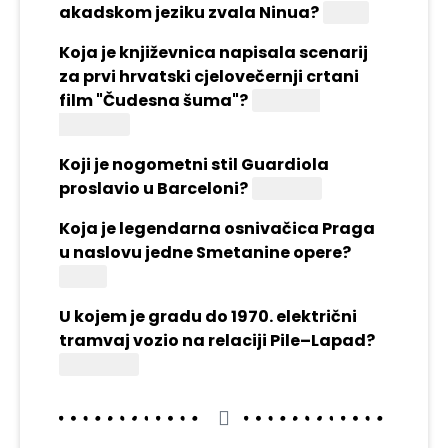
akadskom jeziku zvala Ninua?
Niniva
Koja je književnica napisala scenarij
za prvi hrvatski cjelovečernji crtani
film "Čudesna šuma"?
Sunčana
Škrinjarić
Koji je nogometni stil Guardiola
proslavio u Barceloni?
Tiki-taka
Koja je legendarna osnivačica Praga
u naslovu jedne Smetanine opere?
Libuša
U kojem je gradu do 1970. električni
tramvaj vozio na relaciji Pile–Lapad?
Dubrovnik