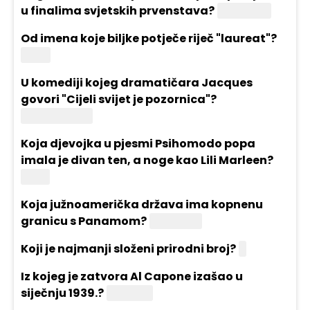
u finalima svjetskih prvenstava?
Mađarsku
Od imena koje biljke potječe riječ "laureat"?
Lovor
U komediji kojeg dramatičara Jacques
govori "Cijeli svijet je pozornica"?
Shakespeare
Koja djevojka u pjesmi Psihomodo popa
imala je divan ten, a noge kao Lili Marleen?
Dona
Koja južnoamerička država ima kopnenu
granicu s Panamom?
Kolumbija
Koji je najmanji složeni prirodni broj?
4
Iz kojeg je zatvora Al Capone izašao u
siječnju 1939.?
Alcatraz