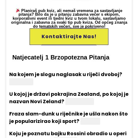
Planiraš pub kviz, ali nemaš vremena za sastavljanje
pitanja? Bilo da je u pitanju zabavna večer s ekipom,
korporativni event ili tjedni kviz u tvom lokalu, sastavljamo
originalna i zabavna za svaki tip pub kviza. Od općeg znanja
do tematskih večeri, sve je pokriveno!
Kontaktirajte Nas!
Natjecatelj 1 Brzopotezna Pitanja
Na kojem je slogu naglasak u riječi dvoboj?
Na prvom
U kojoj je državi pokrajina Zealand, po kojoj je
nazvan Novi Zeland?
Nizozemska
Fraza slam-dunk u riječnike je ušla nakon što
je popularizirao koji sport?
Košarka
Koju je poznatu bajku Rossini obradio u operi