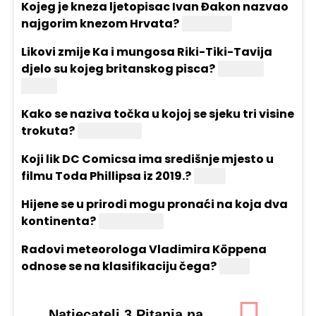
Kojeg je kneza ljetopisac Ivan Đakon nazvao
najgorim knezom Hrvata?
Domagoj
Likovi zmije Ka i mungosa Riki-Tiki-Tavija
djelo su kojeg britanskog pisca?
Rudyard
Kipling
Kako se naziva točka u kojoj se sjeku tri visine
trokuta?
Ortocentar
Koji lik DC Comicsa ima središnje mjesto u
filmu Toda Phillipsa iz 2019.?
Joker
Hijene se u prirodi mogu pronaći na koja dva
kontinenta?
Afrika i Azija
Radovi meteorologa Vladimira Köppena
odnose se na klasifikaciju čega?
Klime
Natjecatelj 3 Pitanja na