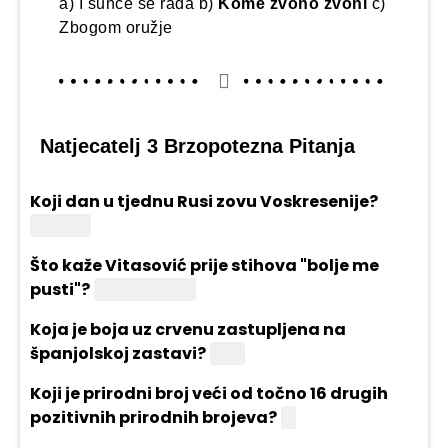
a) I sunce se rađa b)
Kome zvono zvoni
c)
Zbogom oružje
Natjecatelj 3 Brzopotezna Pitanja
Koji dan u tjednu Rusi zovu Voskresenije?
Nedjelja
Što kaže Vitasović prije stihova "bolje me
pusti"?
Gušti su gušti
Koja je boja uz crvenu zastupljena na
španjolskoj zastavi?
Žuta
Koji je prirodni broj veći od točno 16 drugih
pozitivnih prirodnih brojeva?
17