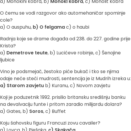
a) Monokini kobra, b)
Monokl kobra
, c) Monolit kobra
O čemu se vodi razgovor ako automehaničar spominje
cole?
a) O auspuhu,
b) O felgama
c) o haubi
Radnja koje se drame događa od 238. do 227. godine prije
Krista?
a)
Demetrove teute
, b) Lucićeve robinje, c) Šenojine
ljubice
Vino je podsmejač, žestoko piće bukač i tko se njima
odaje neće steći mudrosti, sentencija je iz Mudrih izreka u:
a) Starom zavjetu
b) Kuranu, c) Novom zavjetu
Koji je poduzetnik 1992. prisilio britansku središnju banku
na devalvaciju funte i pritom zaradio milijardu dolara?
a) Gates, b)
Soros
, c) Buffet
Koju šahovsku figuru Francuzi zovu cavailer?
a) Lovca, b) Pješaka,
c) Skakača