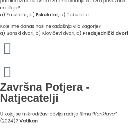
parnica između tvrtke za proizvodnju liftova i povezanih
uređaja?
a) Emulator, b)
Eskalator
, c) Tabulator
Koje ime danas nosi nekadašnja vila Zagorje?
a) Banski dvori, b) Klovičevi dvori, c)
Predsjednički dvori
Završna Potjera -
Natjecatelji
U kojoj se mikrodržavi odvija radnja filma
“Konklava”
(2024)?
Vatikan