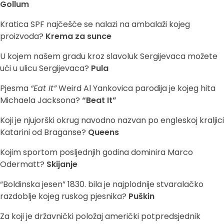
Gollum
Kratica SPF najčešće se nalazi na ambalaži kojeg
proizvoda?
Krema za sunce
U kojem našem gradu kroz slavoluk Sergijevaca možete
ući u ulicu Sergijevaca?
Pula
Pjesma
“Eat It”
Weird Al Yankovica parodija je kojeg hita
Michaela Jacksona?
“Beat It”
Koji je njujorški okrug navodno nazvan po engleskoj kraljici
Katarini od Braganse?
Queens
Kojim sportom posljednjih godina dominira Marco
Odermatt?
Skijanje
“Boldinska jesen” 1830. bila je najplodnije stvaralačko
razdoblje kojeg ruskog pjesnika?
Puškin
Za koji je državnički položaj američki potpredsjednik