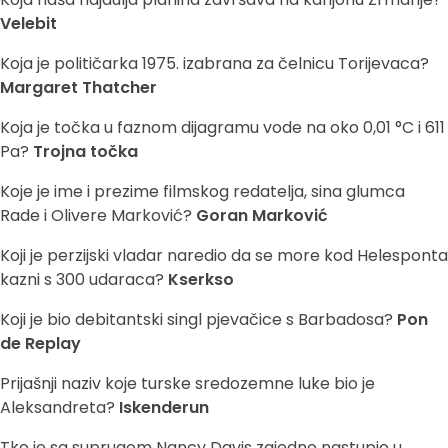
Velebit
Koja je političarka 1975. izabrana za čelnicu Torijevaca?
Margaret Thatcher
Koja je točka u faznom dijagramu vode na oko 0,01 °C i 611
Pa?
Trojna točka
Koje je ime i prezime filmskog redatelja, sina glumca
Rade i Olivere Marković?
Goran Marković
Koji je perzijski vladar naredio da se more kod Helesponta
kazni s 300 udaraca?
Kserkso
Koji je bio debitantski singl pjevačice s Barbadosa?
Pon
de Replay
Prijašnji naziv koje turske sredozemne luke bio je
Aleksandreta?
Iskenderun
Tko je sa suprugom Nancy Davis zajedno nastupio u