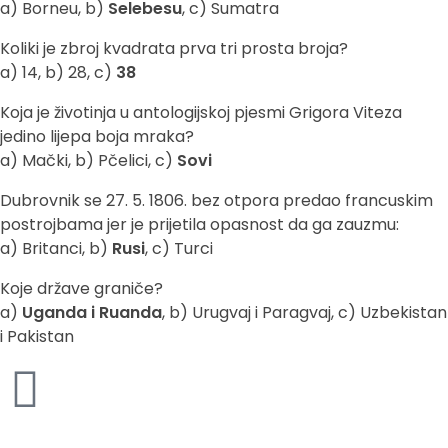
a) Borneu, b)
Selebesu
, c) Sumatra
Koliki je zbroj kvadrata prva tri prosta broja?
a) 14, b) 28, c)
38
Koja je životinja u antologijskoj pjesmi Grigora Viteza
jedino lijepa boja mraka?
a) Mački, b) Pčelici, c)
Sovi
Dubrovnik se 27. 5. 1806. bez otpora predao francuskim
postrojbama jer je prijetila opasnost da ga zauzmu:
a) Britanci, b)
Rusi
, c) Turci
Koje države graniče?
a)
Uganda i Ruanda
, b) Urugvaj i Paragvaj, c) Uzbekistan
i Pakistan