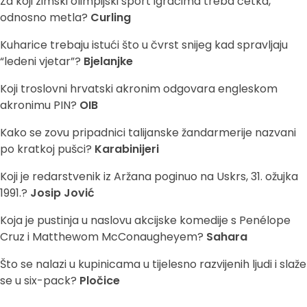
Za koji zimski olimpijski sport igračima treba četka,
odnosno metla?
Curling
Kuharice trebaju istući što u čvrst snijeg kad spravljaju
“ledeni vjetar”?
Bjelanjke
Koji troslovni hrvatski akronim odgovara engleskom
akronimu PIN?
OIB
Kako se zovu pripadnici talijanske žandarmerije nazvani
po kratkoj pušci?
Karabinijeri
Koji je redarstvenik iz Aržana poginuo na Uskrs, 31. ožujka
1991.?
Josip Jović
Koja je pustinja u naslovu akcijske komedije s Penélope
Cruz i Matthewom McConaugheyem?
Sahara
Što se nalazi u kupinicama u tijelesno razvijenih ljudi i slaže
se u six-pack?
Pločice