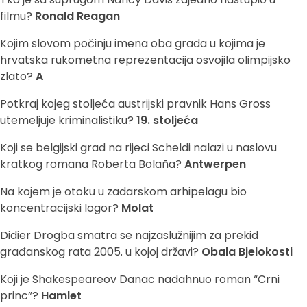
filmu?
Ronald Reagan
Kojim slovom počinju imena oba grada u kojima je
hrvatska rukometna reprezentacija osvojila olimpijsko
zlato?
A
Potkraj kojeg stoljeća austrijski pravnik Hans Gross
utemeljuje kriminalistiku?
19. stoljeća
Koji se belgijski grad na rijeci Scheldi nalazi u naslovu
kratkog romana Roberta Bolaña?
Antwerpen
Na kojem je otoku u zadarskom arhipelagu bio
koncentracijski logor?
Molat
Didier Drogba smatra se najzaslužnijim za prekid
građanskog rata 2005. u kojoj državi?
Obala Bjelokosti
Koji je Shakespeareov Danac nadahnuo roman “Crni
princ”?
Hamlet