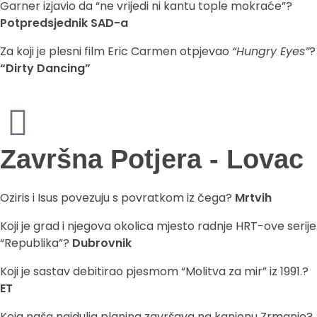
Garner izjavio da “ne vrijedi ni kantu tople mokraće”?
Potpredsjednik SAD-a
Za koji je plesni film Eric Carmen otpjevao
“Hungry Eyes”
?
“Dirty Dancing”
Završna Potjera - Lovac
Oziris i Isus povezuju s povratkom iz čega?
Mrtvih
Koji je grad i njegova okolica mjesto radnje HRT-ove serije
“Republika”?
Dubrovnik
Koji je sastav debitirao pjesmom “Molitva za mir” iz 1991.?
ET
Koja naša najdulja planina završava na kanjonu Zrmanje?