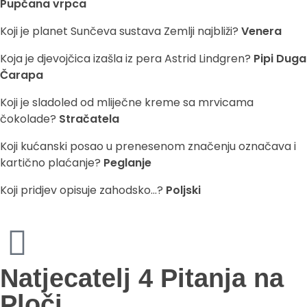
Pupčana vrpca
Koji je planet Sunčeva sustava Zemlji najbliži?
Venera
Koja je djevojčica izašla iz pera Astrid Lindgren?
Pipi Duga
Čarapa
Koji je sladoled od mliječne kreme sa mrvicama
čokolade?
Stračatela
Koji kućanski posao u prenesenom značenju označava i
kartično plaćanje?
Peglanje
Koji pridjev opisuje zahodsko…?
Poljski
Natjecatelj 4 Pitanja na
Ploči