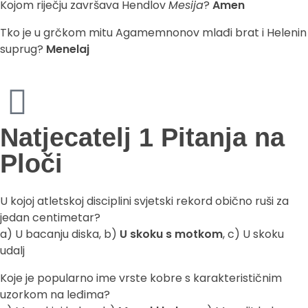
Kojom riječju završava Hendlov
Mesija
?
Amen
Tko je u grčkom mitu Agamemnonov mlađi brat i Helenin
suprug?
Menelaj
Natjecatelj 1 Pitanja na
Ploči
U kojoj atletskoj disciplini svjetski rekord obično ruši za
jedan centimetar?
a) U bacanju diska, b)
U skoku s motkom
, c) U skoku
udalj
Koje je popularno ime vrste kobre s karakterističnim
uzorkom na leđima?