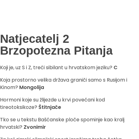
Natjecatelj 2
Brzopotezna Pitanja
Koji je, uz S i Z, treći sibilant u hrvatskom jeziku?
C
Koja prostorno velika država graniči samo s Rusijom i
Kinom?
Mongolija
Hormoni koje su žlijezde u krvi povećani kod
tireotoksikoze?
Štitnjače
Tko se u tekstu Bašćanske ploče spominje kao kralj
hrvatski?
Zvonimir