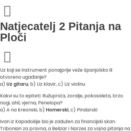
Natjecatelj 2 Pitanja na
Ploči
Uz koji se instrument ponajprije veže španjolsko ili
otvoreno ugađanje?
a)
Uz gitaru
, b) Uz klavir, c) Uz violinu
Kakvi su to epiteti: Ružuprsta, zoralje, pokosaleta, brzo
nogi, ahil, vjerna, Penelopa?
a) A na kreonski, b)
Homerski
, c) Pindarski
Ivan iz Kapadokije bio je zadužen za financijski skan.
Tribonian za pravna, a Belizar i Narzes za vojna pitanja na