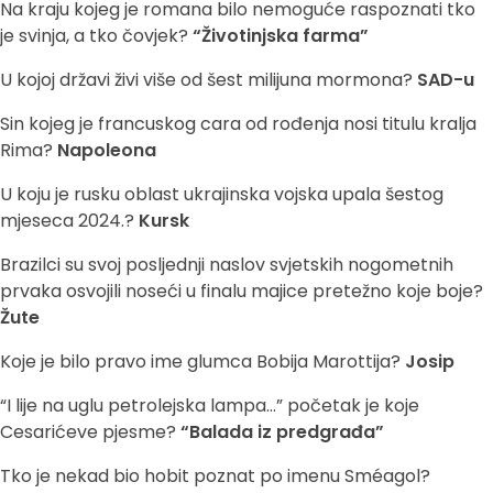
Na kraju kojeg je romana bilo nemoguće raspoznati tko
je svinja, a tko čovjek?
“Životinjska farma”
U kojoj državi živi više od šest milijuna mormona?
SAD-u
Sin kojeg je francuskog cara od rođenja nosi titulu kralja
Rima?
Napoleona
U koju je rusku oblast ukrajinska vojska upala šestog
mjeseca 2024.?
Kursk
Brazilci su svoj posljednji naslov svjetskih nogometnih
prvaka osvojili noseći u finalu majice pretežno koje boje?
Žute
Koje je bilo pravo ime glumca Bobija Marottija?
Josip
“I lije na uglu petrolejska lampa…” početak je koje
Cesarićeve pjesme?
“Balada iz predgrađa”
Tko je nekad bio hobit poznat po imenu Sméagol?