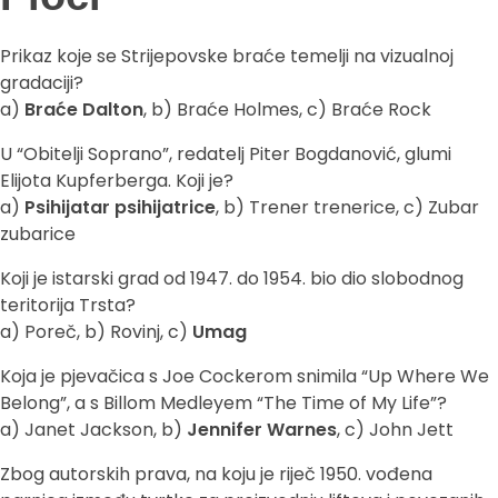
Prikaz koje se Strijepovske braće temelji na vizualnoj
gradaciji?
a)
Braće Dalton
, b) Braće Holmes, c) Braće Rock
U “Obitelji Soprano”, redatelj Piter Bogdanović, glumi
Elijota Kupferberga. Koji je?
a)
Psihijatar psihijatrice
, b) Trener trenerice, c) Zubar
zubarice
Koji je istarski grad od 1947. do 1954. bio dio slobodnog
teritorija Trsta?
a) Poreč, b) Rovinj, c)
Umag
Koja je pjevačica s Joe Cockerom snimila “Up Where We
Belong”, a s Billom Medleyem “The Time of My Life”?
a) Janet Jackson, b)
Jennifer Warnes
, c) John Jett
Zbog autorskih prava, na koju je riječ 1950. vođena