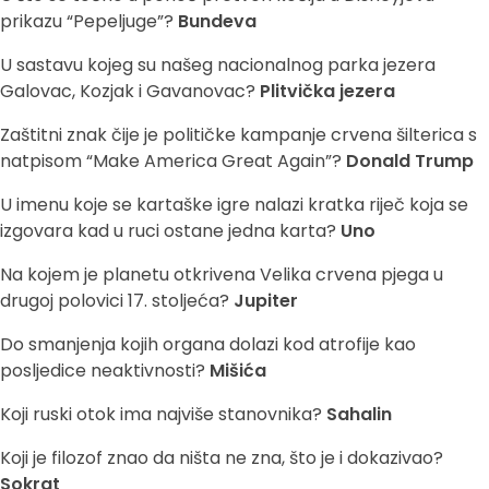
prikazu “Pepeljuge”?
Bundeva
U sastavu kojeg su našeg nacionalnog parka jezera
Galovac, Kozjak i Gavanovac?
Plitvička jezera
Zaštitni znak čije je političke kampanje crvena šilterica s
natpisom “Make America Great Again”?
Donald Trump
U imenu koje se kartaške igre nalazi kratka riječ koja se
izgovara kad u ruci ostane jedna karta?
Uno
Na kojem je planetu otkrivena Velika crvena pjega u
drugoj polovici 17. stoljeća?
Jupiter
Do smanjenja kojih organa dolazi kod atrofije kao
posljedice neaktivnosti?
Mišića
Koji ruski otok ima najviše stanovnika?
Sahalin
Koji je filozof znao da ništa ne zna, što je i dokazivao?
Sokrat