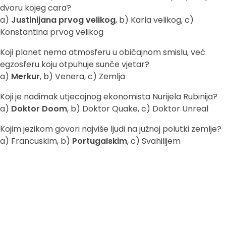
dvoru kojeg cara?
a)
Justinijana prvog velikog
, b) Karla velikog, c)
Konstantina prvog velikog
Koji planet nema atmosferu u običajnom smislu, već
egzosferu koju otpuhuje sunče vjetar?
a)
Merkur
, b) Venera, c) Zemlja
Koji je nadimak utjecajnog ekonomista Nurijela Rubinija?
a)
Doktor Doom
, b) Doktor Quake, c) Doktor Unreal
Kojim jezikom govori najviše ljudi na južnoj polutki zemlje?
a) Francuskim, b)
Portugalskim
, c) Svahilijem