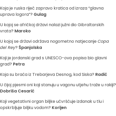
Koja je ruska riječ zapravo kratica od izraza “glavna
uprava logora”?
Gulag
U kojoj se afričkoj državi nalazi južni dio Gibraltarskih
vrata?
Maroko
U kojoj se državi održava nogometno natjecanje
Copa
del Rey
?
Španjolska
Koji je jordanski grad s UNESCO-ova popisa bio glavni
grad?
Petra
Koja su braća iz Trebarjeva Desnog, kod Siska?
Radić
U čijoj pjesmi oni koji stanuju u vagonu utjehu traže u rakiji?
Dobriša Cesarić
Koji vegetativni organ biljke učvršćuje izdanak u tlu i
opskrbljuje biljku vodom?
Korijen