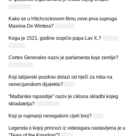
Javorovog
Kako se u Hitchcockovom filmu zove prva supruga
Maxima De Wintera?
Rebecca
Koga je 1521. godine izopćio papa Lav X.?
Martina
Luthera
Cortes Generales naziv je parlamenta koje zemlje?
Španjolske
Koji talijanski pozdrav dolazi od riječi za roba na
venecijanskom dijalektu?
Ciao
“Mađarske rapsodije” naziv je ciklusa skladbi kojeg
skladatelja?
Franz Liszt
Koji je najmanji nenegativni cijeli broj?
Nula
Legenda o kojoj princezi iz videoigara nastavljena je u
“Tears of the Kingdom”?
Zelda