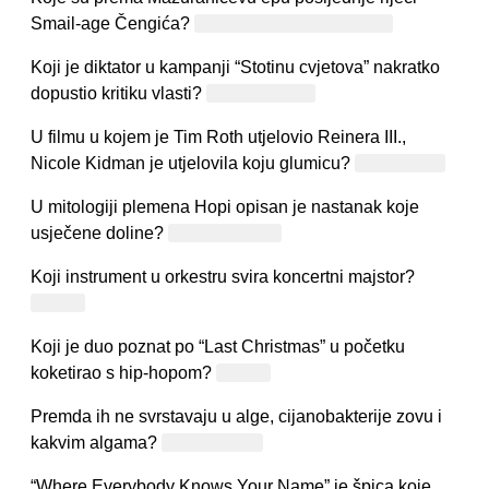
Smail-age Čengića?
Konja, konja,Haso, konja!
Koji je diktator u kampanji “Stotinu cvjetova” nakratko
dopustio kritiku vlasti?
Mao Tse Tung
U filmu u kojem je Tim Roth utjelovio Reinera III.,
Nicole Kidman je utjelovila koju glumicu?
Grace Kelly
U mitologiji plemena Hopi opisan je nastanak koje
usječene doline?
Grand Canyon
Koji instrument u orkestru svira koncertni majstor?
Violina
Koji je duo poznat po “Last Christmas” u početku
koketirao s hip-hopom?
Wham!
Premda ih ne svrstavaju u alge, cijanobakterije zovu i
kakvim algama?
Modrozelene
“Where Everybody Knows Your Name” je špica koje