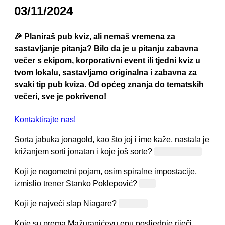
03/11/2024
🎉 Planiraš pub kviz, ali nemaš vremena za
sastavljanje pitanja? Bilo da je u pitanju zabavna
večer s ekipom, korporativni event ili tjedni kviz u
tvom lokalu, sastavljamo originalna i zabavna za
svaki tip pub kviza. Od općeg znanja do tematskih
večeri, sve je pokriveno!
Kontaktirajte nas!
Sorta jabuka jonagold, kao što joj i ime kaže, nastala je
križanjem sorti jonatan i koje još sorte?
Zlatni delišes
Koji je nogometni pojam, osim spiralne impostacije,
izmislio trener Stanko Poklepović?
Pirja
Koji je najveći slap Niagare?
Potkova
Koje su prema Mažuranićevu epu posljednje riječi