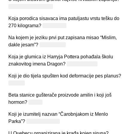
Bosna i Hercegovina
Koja porodica sisavaca ima patuljastu vrstu tešku do
270 kilograma?
Vodenkonji
Na kojem je jeziku prvi put zapisana misao “Mislim,
dakle jesam”?
Francuskom
Koja je glumica iz Harryja Pottera pohađala školu
znakovitog imena Dragon?
Emma Watson
Koji je dio tijela spušten kod deformacije pes planus?
Stopalo
Beta stanice gušterače proizvode amilin i koji još
hormon?
Inzulin
Koji je izumitelj nazvan “Čarobnjakom iz Menlo
Parka”?
Thomas Edison
U Quebecu organizirana je krađa kojeg sirupa?