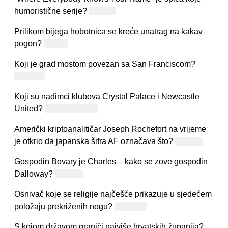
humoristične serije?
Cheers
Prilikom bijega hobotnica se kreće unatrag na kakav
pogon?
Mlazni
Koji je grad mostom povezan sa San Franciscom?
Oakland
Koji su nadimci klubova Crystal Palace i Newcastle
United?
Orlovi i Svrake
Američki kriptoanalitičar Joseph Rochefort na vrijeme
je otkrio da japanska šifra AF označava što?
Midway
Gospodin Bovary je Charles – kako se zove gospodin
Dalloway?
Richard
Osnivač koje se religije najčešće prikazuje u sjedećem
položaju prekriženih nogu?
Budizam
S kojom državom graniči najviše hrvatskih županija?