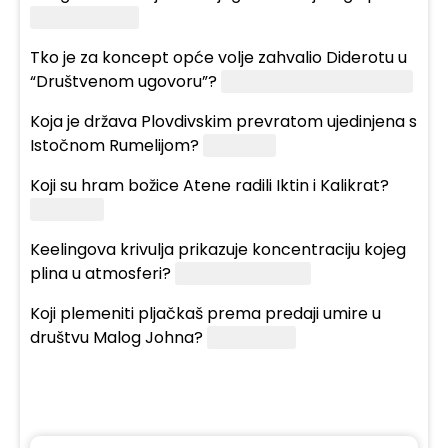
Mahabharata
Tko je za koncept opće volje zahvalio Diderotu u
“Društvenom ugovoru”?
Jean-Jacques Rousseau
Koja je država Plovdivskim prevratom ujedinjena s
Istočnom Rumelijom?
Bugarska
Koji su hram božice Atene radili Iktin i Kalikrat?
Partenon
Keelingova krivulja prikazuje koncentraciju kojeg
plina u atmosferi?
Ugljikova dioksida
Koji plemeniti pljačkaš prema predaji umire u
društvu Malog Johna?
Robin Hood