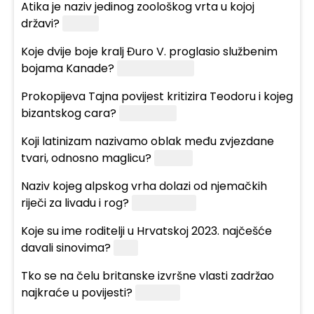
Atika je naziv jedinog zoološkog vrta u kojoj
državi?
Grčkoj
Koje dvije boje kralj Đuro V. proglasio službenim
bojama Kanade?
Crvena i bijela
Prokopijeva Tajna povijest kritizira Teodoru i kojeg
bizantskog cara?
Justinijana
Koji latinizam nazivamo oblak među zvjezdane
tvari, odnosno maglicu?
Nebula
Naziv kojeg alpskog vrha dolazi od njemačkih
riječi za livadu i rog?
Matterhorn
Koje su ime roditelji u Hrvatskoj 2023. najčešće
davali sinovima?
Luka
Tko se na čelu britanske izvršne vlasti zadržao
najkraće u povijesti?
Liz Truss