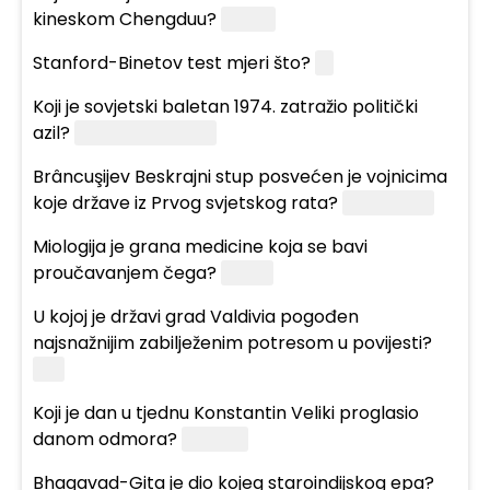
kineskom Chengduu?
Pande
Stanford-Binetov test mjeri što?
IQ
Koji je sovjetski baletan 1974. zatražio politički
azil?
Mihail Barišnjikov
Brâncuşijev Beskrajni stup posvećen je vojnicima
koje države iz Prvog svjetskog rata?
Rumunjske
Miologija je grana medicine koja se bavi
proučavanjem čega?
Mišića
U kojoj je državi grad Valdivia pogođen
najsnažnijim zabilježenim potresom u povijesti?
Čile
Koji je dan u tjednu Konstantin Veliki proglasio
danom odmora?
Nedjelja
Bhagavad-Gita je dio kojeg staroindijskog epa?