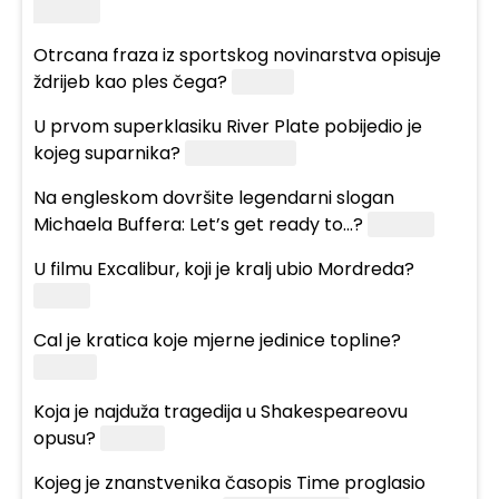
Earhart
Otrcana fraza iz sportskog novinarstva opisuje
ždrijeb kao ples čega?
Kuglica
U prvom superklasiku River Plate pobijedio je
kojeg suparnika?
Boca Juniors
Na engleskom dovršite legendarni slogan
Michaela Buffera: Let’s get ready to...?
Rumble
U filmu Excalibur, koji je kralj ubio Mordreda?
Arthur
Cal je kratica koje mjerne jedinice topline?
Kalorije
Koja je najduža tragedija u Shakespeareovu
opusu?
Hamlet
Kojeg je znanstvenika časopis Time proglasio