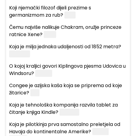
Koji njemački filozof dijeli prezime s
germanizmom za rub?
Kant
Čemu najviše nalikuje Chakram, oružje princeze
ratnice Xene?
Disku
Koja je milja jednaka udaljenosti od 1852 metra?
Nautička
O kojoj kraljici govori Kiplingova pjesma Udovica u
Windsoru?
Viktoriji
Congee je azijska kaša koja se priprema od koje
žitarice?
Riže
Koja je tehnološka kompanija razvila tablet za
čitanje knjiga Kindle?
Amazon
Koja je pilotkinja prva samostalno preletjela od
Havaja do kontinentalne Amerike?
Amelia