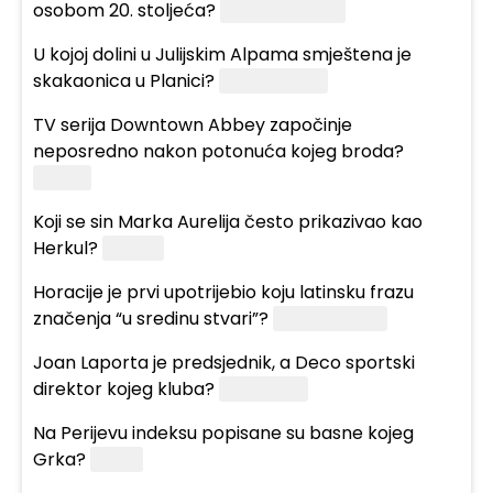
osobom 20. stoljeća?
Albert Einstein
U kojoj dolini u Julijskim Alpama smještena je
skakaonica u Planici?
Dolini Tamar
TV serija Downtown Abbey započinje
neposredno nakon potonuća kojeg broda?
Titanic
Koji se sin Marka Aurelija često prikazivao kao
Herkul?
Komod
Horacije je prvi upotrijebio koju latinsku frazu
značenja “u sredinu stvari”?
In medias res
Joan Laporta je predsjednik, a Deco sportski
direktor kojeg kluba?
Barcelona
Na Perijevu indeksu popisane su basne kojeg
Grka?
Ezopa