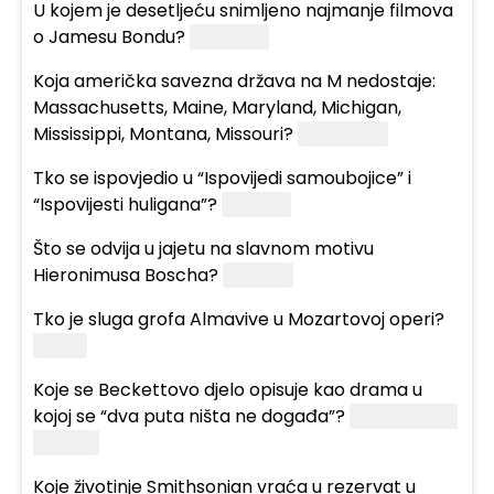
U kojem je desetljeću snimljeno najmanje filmova
o Jamesu Bondu?
2010-ima
Koja američka savezna država na M nedostaje:
Massachusetts, Maine, Maryland, Michigan,
Mississippi, Montana, Missouri?
Minnesota
Tko se ispovjedio u “Ispovijedi samoubojice” i
“Ispovijesti huligana”?
Jesenjin
Što se odvija u jajetu na slavnom motivu
Hieronimusa Boscha?
Koncert
Tko je sluga grofa Almavive u Mozartovoj operi?
Figaro
Koje se Beckettovo djelo opisuje kao drama u
kojoj se “dva puta ništa ne događa”?
U očekivanju
Godota
Koje životinje Smithsonian vraća u rezervat u