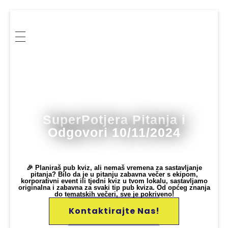
Kvizoholičari
Tražiš zanimljiva kviz pitanja? Isprobaj pub kviz i pitanja iz Potjere te provjeri svoje znanje kroz najbolja pitanja opće kulture!
SuperPotjera Pitanja i
Odgovori 10/11/2024
🎉 Planiraš pub kviz, ali nemaš vremena za sastavljanje
pitanja? Bilo da je u pitanju zabavna večer s ekipom,
korporativni event ili tjedni kviz u tvom lokalu, sastavljamo
originalna i zabavna za svaki tip pub kviza. Od općeg znanja
do tematskih večeri, sve je pokriveno!
Kontaktirajte Nas!