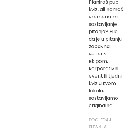
Planiraš pub
kviz, ali nemaš
vremena za
sastavljanje
pitanja? Bilo
da je u pitanju
zabavna
večer s
ekipom,
korporativni
event ili tjedni
kviz u tvom
lokalu,
sastavljamo
originalna
POGLEDAJ
PITANJA