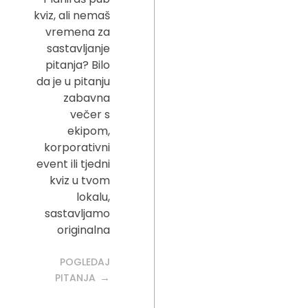
kviz, ali nemaš
vremena za
sastavljanje
pitanja? Bilo
da je u pitanju
zabavna
večer s
ekipom,
korporativni
event ili tjedni
kviz u tvom
lokalu,
sastavljamo
originalna
POGLEDAJ
PITANJA