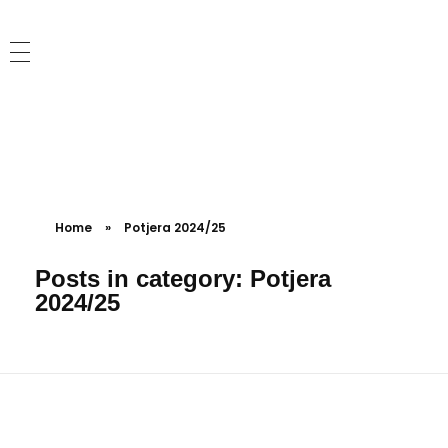
Kvizoholičari
Tražiš zanimljiva kviz pitanja? Isprobaj pub kviz i pitanja iz Potjere te provjeri svoje znanje kroz najbolja pitanja opće kulture!
Home
»
Potjera 2024/25
Posts in category: Potjera
2024/25