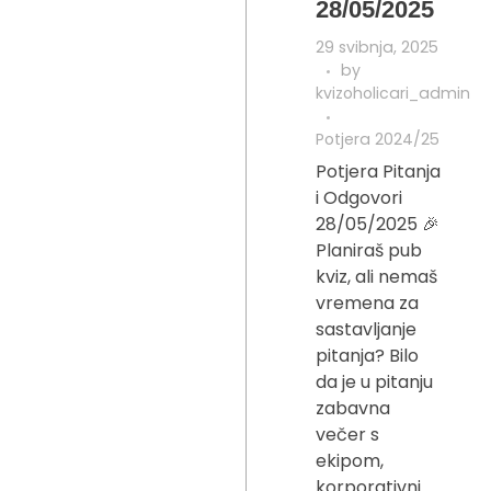
28/05/2025
29 svibnja, 2025
by
kvizoholicari_admin
Potjera 2024/25
Potjera Pitanja
i Odgovori
28/05/2025 🎉
Planiraš pub
kviz, ali nemaš
vremena za
sastavljanje
pitanja? Bilo
da je u pitanju
zabavna
večer s
ekipom,
korporativni