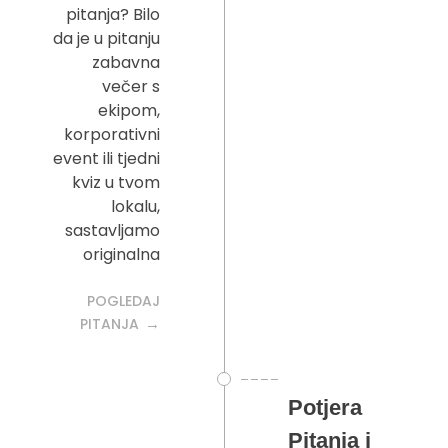
pitanja? Bilo
da je u pitanju
zabavna
večer s
ekipom,
korporativni
event ili tjedni
kviz u tvom
lokalu,
sastavljamo
originalna
POGLEDAJ
PITANJA
Potjera
Pitanja i