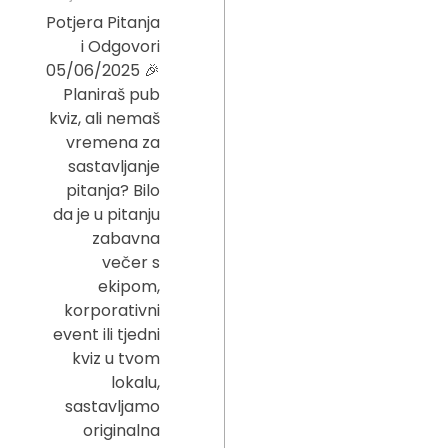
Potjera Pitanja
i Odgovori
05/06/2025 🎉
Planiraš pub
kviz, ali nemaš
vremena za
sastavljanje
pitanja? Bilo
da je u pitanju
zabavna
večer s
ekipom,
korporativni
event ili tjedni
kviz u tvom
lokalu,
sastavljamo
originalna