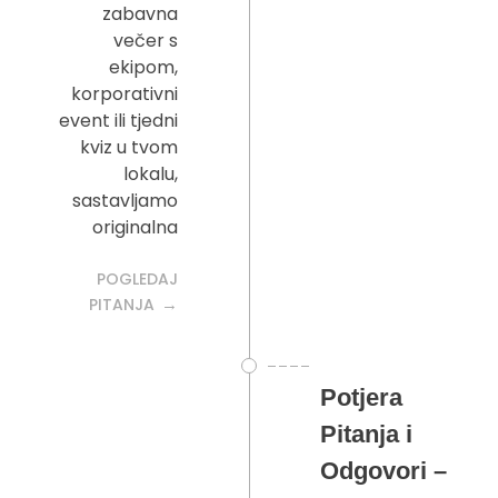
zabavna
večer s
ekipom,
korporativni
event ili tjedni
kviz u tvom
lokalu,
sastavljamo
originalna
POGLEDAJ
PITANJA
Potjera
Pitanja i
Odgovori –