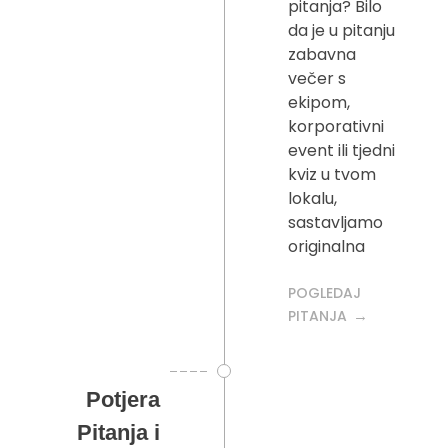
pitanja? Bilo
da je u pitanju
zabavna
večer s
ekipom,
korporativni
event ili tjedni
kviz u tvom
lokalu,
sastavljamo
originalna
POGLEDAJ
PITANJA
Potjera
Pitanja i