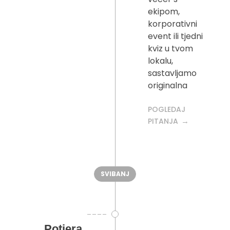
ekipom,
korporativni
event ili tjedni
kviz u tvom
lokalu,
sastavljamo
originalna
POGLEDAJ
PITANJA
SVIBANJ
Potjera