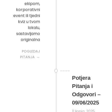
ekipom,
korporativni
event ili tjedni
kviz u tvom
lokalu,
sastavljamo
originalna
POGLEDAJ
PITANJA
Potjera
Pitanja i
Odgovori –
09/06/2025
11 lipnja, 2025