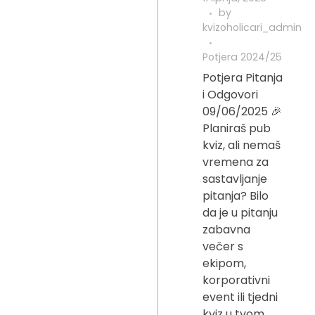
by
kvizoholicari_admin
Potjera 2024/25
Potjera Pitanja
i Odgovori
09/06/2025 🎉
Planiraš pub
kviz, ali nemaš
vremena za
sastavljanje
pitanja? Bilo
da je u pitanju
zabavna
večer s
ekipom,
korporativni
event ili tjedni
kviz u tvom