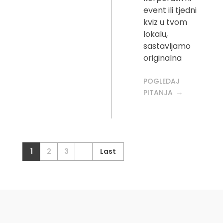
event ili tjedni
kviz u tvom
lokalu,
sastavljamo
originalna
POGLEDAJ
PITANJA
1
2
3
Last