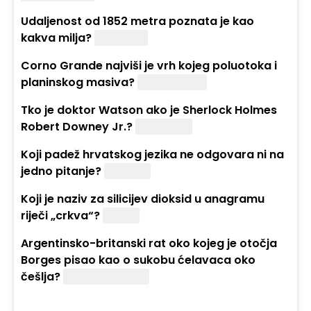
Udaljenost od 1852 metra poznata je kao
kakva milja?
Nautička.
Corno Grande najviši je vrh kojeg poluotoka i
planinskog masiva?
Apeninskog.
Tko je doktor Watson ako je Sherlock Holmes
Robert Downey Jr.?
Jude Law.
Koji padež hrvatskog jezika ne odgovara ni na
jedno pitanje?
Vokativ.
Koji je naziv za silicijev dioksid u anagramu
riječi „crkva“?
Kvarc.
Argentinsko-britanski rat oko kojeg je otočja
Borges pisao kao o sukobu ćelavaca oko
češlja?
Falklandski rat.