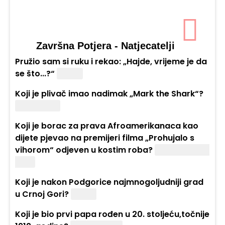
Završna Potjera - Natjecatelji
Pružio sam si ruku i rekao: „Hajde, vrijeme je da
se što...?“
Krene.
Koji je plivač imao nadimak „Mark the Shark“?
Mark Spitz.
Koji je borac za prava Afroamerikanaca kao
dijete pjevao na premijeri filma „Prohujalo s
vihorom“ odjeven u kostim roba?
Martin Luther
King.
Koji je nakon Podgorice najmnogoljudniji grad
u Crnoj Gori?
Nikšić.
Koji je bio prvi papa rođen u 20. stoljeću,točnije