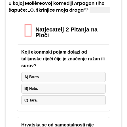
U kojoj Molièreovoj komediji Arpagon tiho
šapuće: „O, škrinjice moja draga“?
„Škrtac“.
Natjecatelj 2 Pitanja na
Ploči
Koji ekonmski pojam dolazi od
talijanske riječi čije je značenje ružan ili
surov?
A) Bruto.
B) Neto.
C) Tara.
Hrvatska se od samostalnosti nije