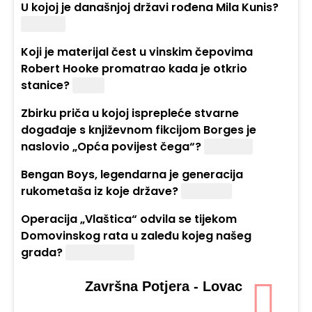
U kojoj je današnjoj državi rođena Mila Kunis?
Ukrajini.
Koji je materijal čest u vinskim čepovima
Robert Hooke promatrao kada je otkrio
stanice?
Pluto.
Zbirku priča u kojoj isprepleće stvarne
događaje s književnom fikcijom Borges je
naslovio „Opća povijest čega“?
Gadosti.
Bengan Boys, legendarna je generacija
rukometaša iz koje države?
Švedske.
Operacija „Vlaštica“ odvila se tijekom
Domovinskog rata u zaleđu kojeg našeg
grada?
Dubrovnika.
Završna Potjera - Lovac