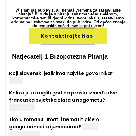
🎉 Planiraš pub kviz, ali nemaš vremena za sastavljanje
pitanja? Bilo da je u pitanju zabavna večer s ekipom,
korporativni event ili tjedni kviz u tvom lokalu, sastavljamo
originalna i zabavna za svaki tip pub kviza. Od općeg znanja
do tematskih večeri, sve je pokriveno!
Kontaktirajte Nas!
Natjecatelj 1 Brzopotezna Pitanja
Koji slavenski jezik ima najviše govornika?
Ruski.
Koliko je okruglih godina prošlo između dva
francuska svjetska zlata u nogometu?
Dvadeset.
Tko u romanu „Imati i nemati“ piše o
gangsterima i krijumčarima?
Ernest
Hemingway.