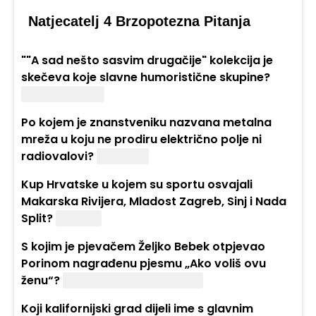
Natjecatelj 4 Brzopotezna Pitanja
""A sad nešto sasvim drugačije" kolekcija je
skečeva koje slavne humoristične skupine?
Monty Python.
Po kojem je znanstveniku nazvana metalna
mreža u koju ne prodiru električno polje ni
radiovalovi?
Faraday.
Kup Hrvatske u kojem su sportu osvajali
Makarska Rivijera, Mladost Zagreb, Sinj i Nada
Split?
Ragbiju.
S kojim je pjevačem Željko Bebek otpjevao
Porinom nagrađenu pjesmu „Ako voliš ovu
ženu“?
Oliverom Dragojevićem.
Koji kalifornijski grad dijeli ime s glavnim