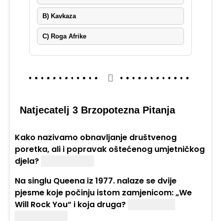
B) Kavkaza
C) Roga Afrike
Natjecatelj 3 Brzopotezna Pitanja
Kako nazivamo obnavljanje društvenog
poretka, ali i popravak oštećenog umjetničkog
djela?
Restauracija.
Na singlu Queena iz 1977. nalaze se dvije
pjesme koje počinju istom zamjenicom: „We
Will Rock You“ i koja druga?
„We Are the
Champions“.