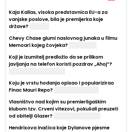
Kaja Kallas, visoka predstavnica EU-a za
vanjske poslove, bila je premijerka koje
države?
Estonije.
Chevy Chase glumi naslovnog junaka u filmu
Memoari kojeg čovjeka?
Nevidljivog.
Koji je izumitelj predložio da se prilikom
javljanja na telefon koristi pozdrav „Ahoj“?
Alexander Graham Bell.
Koju je vrstu hodanja opisao i popularizirao
Finac Mauri Repo?
Nordijsko hodanje.
Vlasništvo nad kojim su premierligaškim
klubom tzv. Crveni vitezovi, pokušali preuzeti
od obitelji Glazer?
Manchester United.
Hendrixova inačica koje Dylanove pjesme