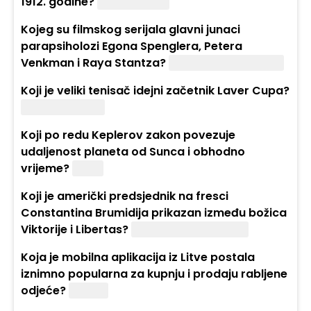
1912. godine?
Ivan Pavao I.
Kojeg su filmskog serijala glavni junaci
parapsiholozi Egona Spenglera, Petera
Venkman i Raya Stantza?
„Istjerivači duhova“.
Koji je veliki tenisač idejni začetnik Laver Cupa?
Roger Federer.
Koji po redu Keplerov zakon povezuje
udaljenost planeta od Sunca i obhodno
vrijeme?
Treći.
Koji je američki predsjednik na fresci
Constantina Brumidija prikazan između božica
Viktorije i Libertas?
George Washington.
Koja je mobilna aplikacija iz Litve postala
iznimno popularna za kupnju i prodaju rabljene
odjeće?
Vinted.