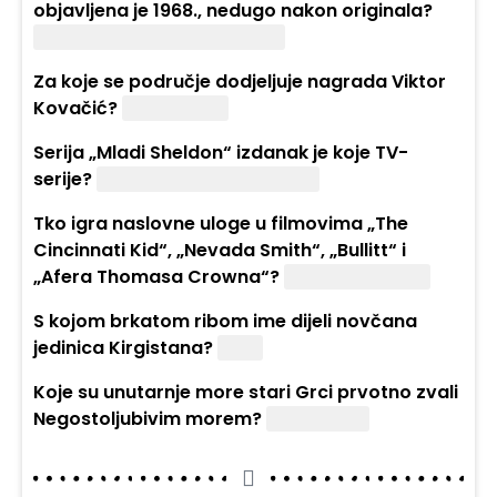
objavljena je 1968., nedugo nakon originala?
„All Along the Watchtower“.
Za koje se područje dodjeljuje nagrada Viktor
Kovačić?
Arhitekturu.
Serija „Mladi Sheldon“ izdanak je koje TV-
serije?
„Teorija velikog praska“.
Tko igra naslovne uloge u filmovima „The
Cincinnati Kid“, „Nevada Smith“, „Bullitt“ i
„Afera Thomasa Crowna“?
Steve McQueen.
S kojom brkatom ribom ime dijeli novčana
jedinica Kirgistana?
Som.
Koje su unutarnje more stari Grci prvotno zvali
Negostoljubivim morem?
Crno more.