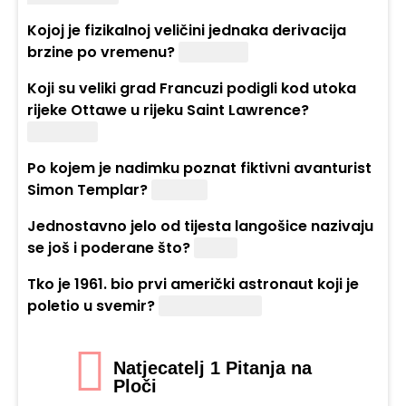
Kojoj je fizikalnoj veličini jednaka derivacija
brzine po vremenu?
Ubrzanju.
Koji su veliki grad Francuzi podigli kod utoka
rijeke Ottawe u rijeku Saint Lawrence?
Montreal.
Po kojem je nadimku poznat fiktivni avanturist
Simon Templar?
Svetac.
Jednostavno jelo od tijesta langošice nazivaju
se još i poderane što?
Gaće.
Tko je 1961. bio prvi američki astronaut koji je
poletio u svemir?
Alan Shepard.
Natjecatelj 1 Pitanja na
Ploči