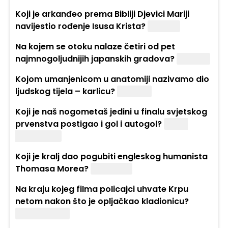
Koji je arkanđeo prema Bibliji Djevici Mariji
navijestio rođenje Isusa Krista?
Gabriel.
Na kojem se otoku nalaze četiri od pet
najmnogoljudnijih japanskih gradova?
Honshū.
Kojom umanjenicom u anatomiji nazivamo dio
ljudskog tijela – karlicu?
Zdjelica.
Koji je naš nogometaš jedini u finalu svjetskog
prvenstva postigao i gol i autogol?
Mario
Mandžukić.
Koji je kralj dao pogubiti engleskog humanista
Thomasa Morea?
Henrik VIII.
Na kraju kojeg filma policajci uhvate Krpu
netom nakon što je opljačkao kladionicu?
„Metastaze“.