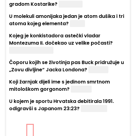
gradom Kostarike?
San José.
U molekuli amonijaka jedan je atom dušika i tri
atoma kojeg elementa?
Vodik.
Kojeg je konkistadora astečki vladar
Montezuma II. dočekao uz velike počasti?
Hernána Cortésa.
Čoporu kojih se životinja pas Buck pridružuje u
„Zovu divljine“ Jacka Londona?
Vukova.
Koji žarnjak dijeli ime s jedinom smrtnom
mitološkom gorgonom?
Meduza.
U kojem je sportu Hrvatska debitirala 1991.
odigravši s Japanom 23:23?
Rukometu.