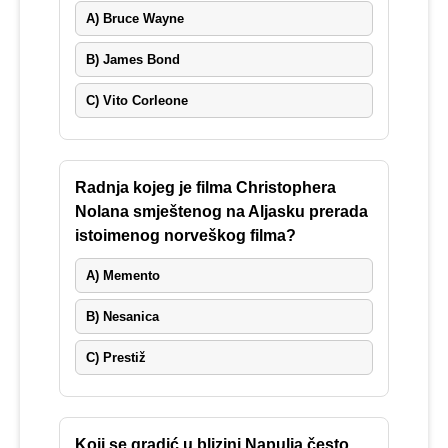
A) Bruce Wayne
B) James Bond
C) Vito Corleone
Radnja kojeg je filma Christophera
Nolana smještenog na Aljasku prerada
istoimenog norveškog filma?
A) Memento
B) Nesanica
C) Prestiž
Koji se gradić u blizini Napulja često