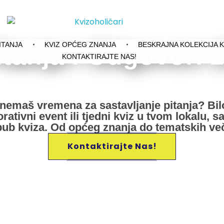
Kvizoholičari
Tražiš zanimljiva kviz pitanja? Isprobaj pub kviz i pitanja iz Potjere te provjeri svoje znanje kroz najbolja pitanja opće kulture!
ITANJA
KVIZ OPĆEG ZNANJA
BESKRAJNA KOLEKCIJA K
itanja i Odgovori 
KONTAKTIRAJTE NAS!
i nemaš vremena za sastavljanje pitanja? Bil
ativni event ili tjedni kviz u tvom lokalu, s
pub kviza. Od općeg znanja do tematskih več
Kontaktirajte Nas!