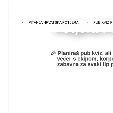
PITANJA HRVATSKA POTJERA
PUB KVIZ P
Potjera P
🎉 Planiraš pub kviz, al
večer s ekipom, korpor
zabavna za svaki tip 