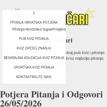
PITANJA HRVATSKA POTJERA
Pitanja Hrvatska SuperPotjera
Kvizoholičari
PUB KVIZ PITANJA
KVIZ OPĆEG ZNANJA
Tražiš zanimljiva kviz pitanja? Isprobaj pub kviz i pitanja
iz Potjere te provjeri svoje znanje kroz najbolja pitanja
BESKRAJNA KOLEKCIJA KVIZ PITANJA
opće kulture!
SPORTSKA KVIZ PITANJA
KONTAKTIRAJTE NAS!
Potjera Pitanja i Odgovori
26/05/2026