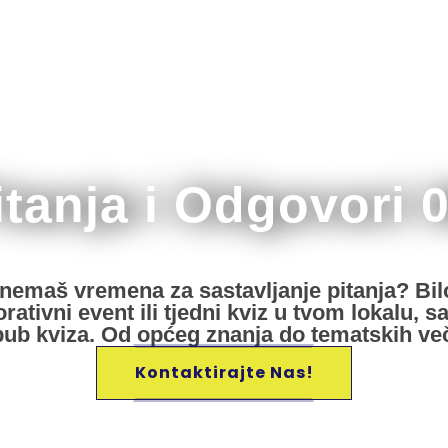
itanja i Odgovori 
i nemaš vremena za sastavljanje pitanja? Bil
ativni event ili tjedni kviz u tvom lokalu, s
pub kviza. Od općeg znanja do tematskih več
Kontaktirajte Nas!