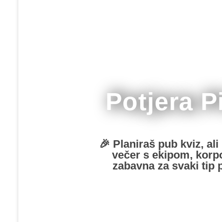
Potjera P
🎉 Planiraš pub kviz, al
večer s ekipom, korpor
zabavna za svaki tip 