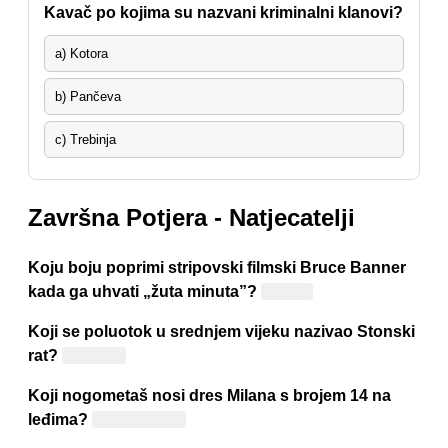
Kavač po kojima su nazvani kriminalni klanovi?
a) Kotora
b) Pančeva
c) Trebinja
Završna Potjera - Natjecatelji
Koju boju poprimi stripovski filmski Bruce Banner
kada ga uhvati „žuta minuta”?
Zelenu
Koji se poluotok u srednjem vijeku nazivao Stonski
rat?
Pelješac
Koji nogometaš nosi dres Milana s brojem 14 na
leđima?
Luka Modrić