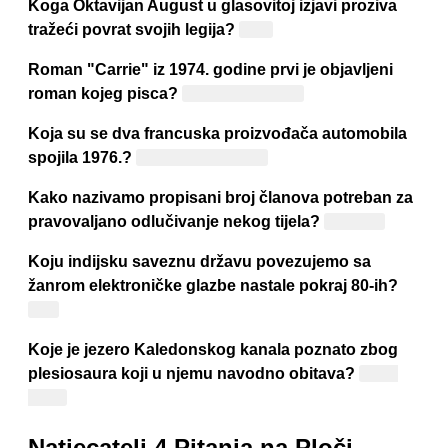
Koga Oktavijan August u glasovitoj izjavi proziva
tražeći povrat svojih legija?
Vara
Roman "Carrie" iz 1974. godine prvi je objavljeni
roman kojeg pisca?
Stephena Kinga
Koja su se dva francuska proizvođača automobila
spojila 1976.?
Peugeot i Citroën
Kako nazivamo propisani broj članova potreban za
pravovaljano odlučivanje nekog tijela?
Kvorum
Koju indijsku saveznu državu povezujemo sa
žanrom elektroničke glazbe nastale pokraj 80-ih?
Goa
Koje je jezero Kaledonskog kanala poznato zbog
plesiosaura koji u njemu navodno obitava?
Loch
Ness
Natjecatelj 4 Pitanja na Ploči