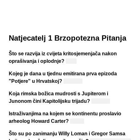
Natjecatelj 1 Brzopotezna Pitanja
Što se razvija iz cvijeta kritosjemenjača nakon
oprašivanja i oplodnje?
Plod
Kojeg je dana u tjednu emitirana prva epizoda
"Potjere" u Hrvatskoj?
Nedjelja
Koja rimska božica mudrosti s Jupiterom i
Junonom čini Kapitolijsku trijadu?
Minerva
Istraživanjima na kojem se kontinentu proslavio
arheolog Howard Carter?
Afrika
Što su po zanimanju Willy Loman i Gregor Samsa