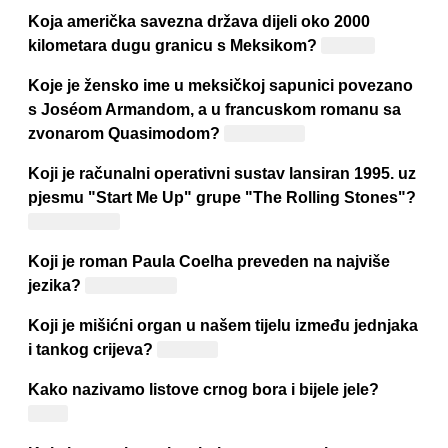
Koja američka savezna država dijeli oko 2000
kilometara dugu granicu s Meksikom?
Teksas
Koje je žensko ime u meksičkoj sapunici povezano
s Joséom Armandom, a u francuskom romanu sa
zvonarom Quasimodom?
Esmeralda
Koji je računalni operativni sustav lansiran 1995. uz
pjesmu "Start Me Up" grupe "The Rolling Stones"?
Windows 95
Koji je roman Paula Coelha preveden na najviše
jezika?
"Alkemičar"
Koji je mišićni organ u našem tijelu između jednjaka
i tankog crijeva?
Želudac
Kako nazivamo listove crnog bora i bijele jele?
Iglice