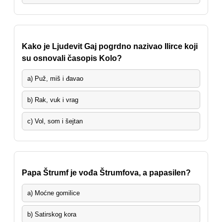
Kako je Ljudevit Gaj pogrdno nazivao Ilirce koji
su osnovali časopis Kolo?
a) Puž, miš i đavao
b) Rak, vuk i vrag
c) Vol, som i šejtan
Papa Štrumf je vođa Štrumfova, a papasilen?
a) Moćne gomilice
b) Satirskog kora