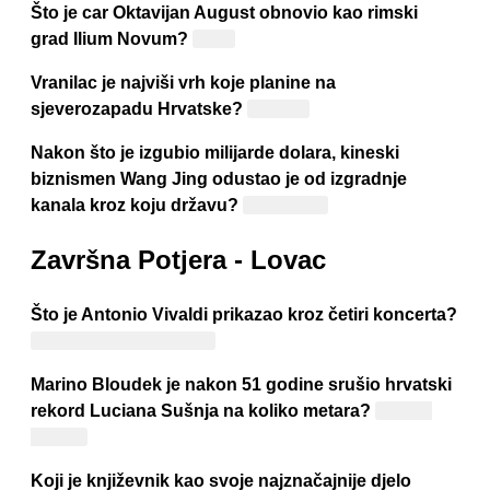
Što je car Oktavijan August obnovio kao rimski
grad Ilium Novum?
Troju
Vranilac je najviši vrh koje planine na
sjeverozapadu Hrvatske?
Kalnika
Nakon što je izgubio milijarde dolara, kineski
biznismen Wang Jing odustao je od izgradnje
kanala kroz koju državu?
Nikaragvu
Završna Potjera - Lovac
Što je Antonio Vivaldi prikazao kroz četiri koncerta?
"Četiri godišnja doba"
Marino Bloudek je nakon 51 godine srušio hrvatski
rekord Luciana Sušnja na koliko metara?
Na 800
metara
Koji je književnik kao svoje najznačajnije djelo