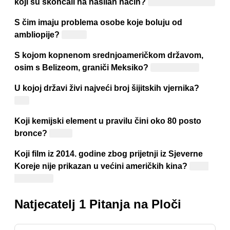
koji su skončali na nasilan način?
Trgovački putnici
S čim imaju problema osobe koje boluju od
ambliopije?
Vidom
S kojom kopnenom srednjoameričkom državom,
osim s Belizeom, graniči Meksiko?
Gvatemalom
U kojoj državi živi najveći broj šijitskih vjernika?
Iran
Koji kemijski element u pravilu čini oko 80 posto
bronce?
Bakar
Koji film iz 2014. godine zbog prijetnji iz Sjeverne
Koreje nije prikazan u većini američkih kina?
"The
Interview"
Natjecatelj 1 Pitanja na Ploči