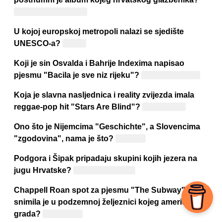
Olivera Dragojevića
U kojoj europskoj metropoli nalazi se sjedište
UNESCO-a?
Parizu
Koji je sin Osvalda i Bahrije Indexima napisao
pjesmu "Bacila je sve niz rijeku"?
Kemal Monteno
Koja je slavna nasljednica i reality zvijezda imala
reggae-pop hit "Stars Are Blind"?
Paris Hilton
Ono što je Nijemcima "Geschichte", a Slovencima
"zgodovina", nama je što?
Povijest
Podgora i Šipak pripadaju skupini kojih jezera na
jugu Hrvatske?
Baćinskih jezera
Chappell Roan spot za pjesmu "The Subway"
snimila je u podzemnoj željeznici kojeg američkog
grada?
New Yorka