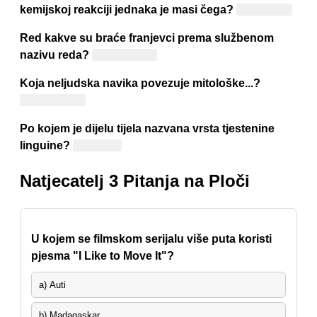
kemijskoj reakciji jednaka je masi čega?
Produkata
Red kakve su braće franjevci prema službenom
nazivu reda?
Manje braće
Koja neljudska navika povezuje mitološke...?
Kanibalizam
Po kojem je dijelu tijela nazvana vrsta tjestenine
linguine?
Po jeziku
Natjecatelj 3 Pitanja na Ploči
U kojem se filmskom serijalu više puta koristi
pjesma "I Like to Move It"?
a) Auti
b) Madagaskar