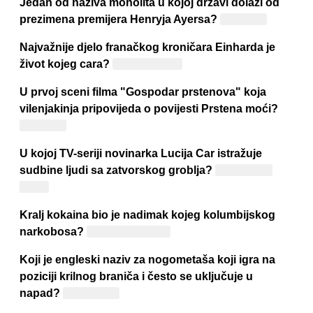
Jedan od naziva monolita u kojoj državi dolazi od
prezimena premijera Henryja Ayersa?
Australiji
Najvažnije djelo franačkog kroničara Einharda je
život kojeg cara?
Karla Velikog
U prvoj sceni filma "Gospodar prstenova" koja
vilenjakinja pripovijeda o povijesti Prstena moći?
Galadriel
U kojoj TV-seriji novinarka Lucija Car istražuje
sudbine ljudi sa zatvorskog groblja?
"Počivali u
miru"
Kralj kokaina bio je nadimak kojeg kolumbijskog
narkobosa?
Pabla Escobara
Koji je engleski naziv za nogometaša koji igra na
poziciji krilnog braniča i često se uključuje u
napad?
Wing-back