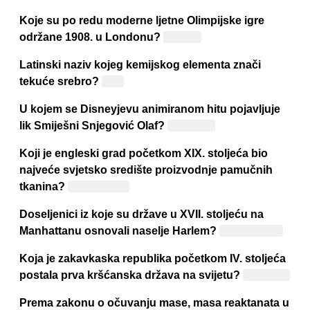
Koje su po redu moderne ljetne Olimpijske igre
održane 1908. u Londonu?
Četvrte
Latinski naziv kojeg kemijskog elementa znači
tekuće srebro?
Žive
U kojem se Disneyjevu animiranom hitu pojavljuje
lik Smiješni Snjegović Olaf?
"Frozen"
Koji je engleski grad početkom XIX. stoljeća bio
najveće svjetsko središte proizvodnje pamučnih
tkanina?
Manchester
Doseljenici iz koje su države u XVII. stoljeću na
Manhattanu osnovali naselje Harlem?
Nizozemske
Koja je zakavkaska republika početkom IV. stoljeća
postala prva kršćanska država na svijetu?
Armenija
Prema zakonu o očuvanju mase, masa reaktanata u