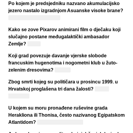
Po kojem je predsjedniku nazvano akumulacijsko
jezero nastalo izgradnjom Asuanske visoke brane?
Gamalu Abdelu Naseru
Kako se zove Pixarov animirani film o dječaku koji
slučajno postane međugalaktički ambasador
Zemlje?
"Elio"
Koji grad povezuje davanje vjerske slobode
francuskim hugenotima i nogometni klub u žuto-
zelenim dresovima?
Nantes
Zbog smrti kojeg su političara u prosincu 1999. u
Hrvatskoj proglašena tri dana žalosti?
Franje
Tuđmana
U kojem su moru pronađene ruševine grada
Herakliona ili Thonisa, često nazivanog Egipatskom
Atlantidom?
Sredozemnom moru