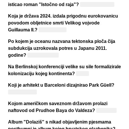
isticao roman "Istočno od raja"?
John Steinbeck
Koja je država 2024. izdala prigodnu eurokovanicu
povodom obljetnice smrti Velikog vojvode
Guillauma II.?
Luksemburg
Po kojem je oceanu nazvana tektonska ploča čija
subdukcija uzrokovala potres u Japanu 2011.
godine?
Tihom oceanu
Na Berlinskoj konferenciji velike su sile formalizirale
kolonizaciju kojeg kontinenta?
Afrike
Koji je arhitekt u Barceloni dizajnirao Park Güell?
Antoni Gaudí
Kojom američkom saveznom državom prolazi
naftovod od Prudhoe Baya do Valdeza?
Aljaskom
Album "Dolaziš" s nikad objavljenim pjesmama
posthumni je album kojeg hrvatskog glazbenika?