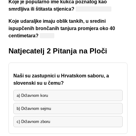
Koje je popularno ime kukca poznatog kao
smrdljiva ili štitasta stjenica?
Smrdljivi martin
Koje udaraljke imaju oblik tankih, u sredini
ispupčenih brončanih tanjura promjera oko 40
centimetara?
Činele
Natjecatelj 2 Pitanja na Ploči
Naši su zastupnici u Hrvatskom saboru, a
slovenski su u čemu?
a) Državnom koru
b) Državnom sejmu
c) Državnom zboru