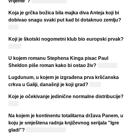
vrijeme"?
Jackieju Chanu
Koja je grčka božica bila majka diva Anteja koji bi
dobivao snagu svaki put kad bi dotaknuo zemlju?
Geja
Koji je škotski nogometni klub bio europski prvak?
Celtic
U kojem romanu Stephena Kinga pisac Paul
Sheldon piše roman kako bi ostao živ?
"Misery"
Lugdunum, u kojem je izgrađena prva kršćanska
crkva u Galiji, današnji je koji grad?
Lyon
Koje je očekivanje jedinične normalne distribucije?
Nula
Na kojem je kontinentu totalitarna država Panem, u
koju je smještena radnja književnog serijala "Igre
gladi"?
Sjeverna Amerika