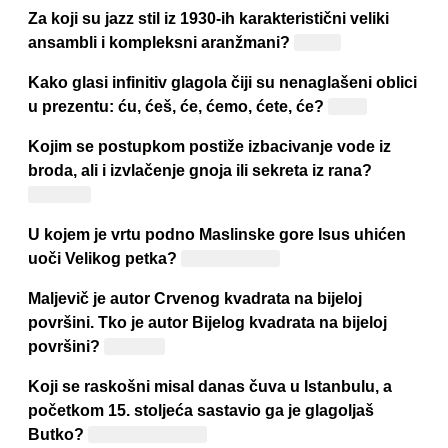
Za koji su jazz stil iz 1930-ih karakteristični veliki
ansambli i kompleksni aranžmani?
Swing
Kako glasi infinitiv glagola čiji su nenaglašeni oblici
u prezentu: ću, ćeš, će, ćemo, ćete, će?
Htjeti
Kojim se postupkom postiže izbacivanje vode iz
broda, ali i izvlačenje gnoja ili sekreta iz rana?
Drenaža
U kojem je vrtu podno Maslinske gore Isus uhićen
uoči Velikog petka?
Getsemanski
Maljevič je autor Crvenog kvadrata na bijeloj
površini. Tko je autor Bijelog kvadrata na bijeloj
površini?
Maljevič
Koji se raskošni misal danas čuva u Istanbulu, a
početkom 15. stoljeća sastavio ga je glagoljaš
Butko?
"Hrvojev misal"