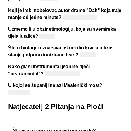
Koji je irski nobelovac autor drame "Dah" koja traje
manje od jedne minute?
Samuel Beckett
Uzmemo li u obzir etimologiju, koja su svemirska
tijela lutalice?
Planeti
Što u biologiji označava tekući dio krvi, a u fizici
stanje potpuno ionizirane tvari?
Plazma
Kako glasi instrumental jednine riječi
"instrumental"?
Instrumentalom
U kojoj se županiji nalazi Maslenički most?
Zadarskoj
Natjecatelj 2 Pitanja na Ploči
Što je majoneza u kemijskom smislu?