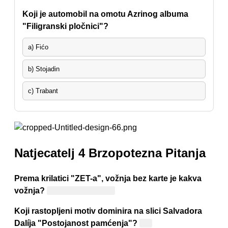
Koji je automobil na omotu Azrinog albuma
"Filigranski pločnici"?
a) Fićo
b) Stojadin
c) Trabant
Natjecatelj 4 Brzopotezna Pitanja
Prema krilatici "ZET-a", vožnja bez karte je kakva
vožnja?
Najskuplja vožnja
Koji rastopljeni motiv dominira na slici Salvadora
Dalíja "Postojanost pamćenja"?
Sat