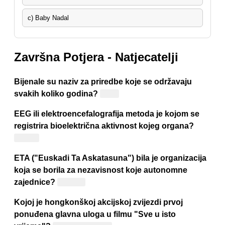
c) Baby Nadal
Završna Potjera - Natjecatelji
Bijenale su naziv za priredbe koje se održavaju
svakih koliko godina?
Dvije
EEG ili elektroencefalografija metoda je kojom se
registrira bioelektrična aktivnost kojeg organa?
Mozga
ETA ("Euskadi Ta Askatasuna") bila je organizacija
koja se borila za nezavisnost koje autonomne
zajednice?
Baskije
Kojoj je hongkonškoj akcijskoj zvijezdi prvoj
ponuđena glavna uloga u filmu "Sve u isto