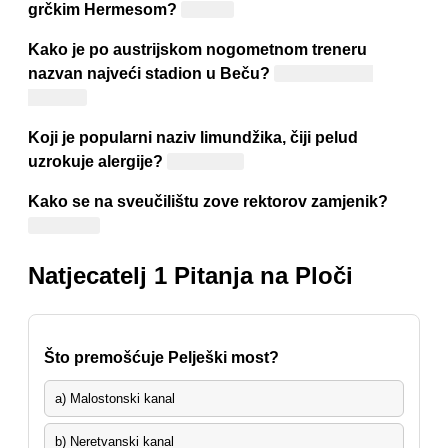
grčkim Hermesom?
Merkur
Kako je po austrijskom nogometnom treneru
nazvan najveći stadion u Beču?
Ernst Happel
Stadion
Koji je popularni naziv limundžika, čiji pelud
uzrokuje alergije?
Ambrozija
Kako se na sveučilištu zove rektorov zamjenik?
Prorektor
Natjecatelj 1 Pitanja na Ploči
Što premošćuje Pelješki most?
a) Malostonski kanal
b) Neretvanski kanal