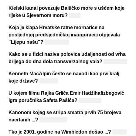
Kielski kanal povezuje Baltičko more s ušćem koje
rijeke u Sjevernom moru?
Labe
Koja je klapa Hrvatske ratne mornarice na
posljednjoj predsjedničkoj inauguraciji otpjevala
"Lijepu našu"?
Sveti Juraj
Kako se u fizici naziva polovica udaljenosti od vrha
brijega do dna dola transverzalnog vala?
Amplituda
Kenneth MacAlpin često se navodi kao prvi kralj
koje države?
Škotske
U kojem filmu Rajka Grlića Emir Hadžihafizbegović
igra poručnika Safeta Pašića?
"Karaula"
Kanonom kojeg se stripa smatra prvih 75 brojeva
nacrtanih ...?
"Alan Ford"
Tko je 2001. godine na Wimbledon došao ...?
Goran