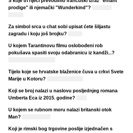
S koje tri riječi prevodimo francuski izraz "enfant
prodige" ili njemački "Wunderkind"?
Čudo od
djeteta
Za simbol srca u chat sobi upisat ćete šiljastu
zagradu i koju još brojku?
Trojku
U kojem Tarantinovu filmu oslobođeni rob
pokušava spasiti svoju odabranicu iz kandži...?
"Django Unchained"
Tijelo koje se hrvatske blaženice čuva u crkvi Svete
Marije u Kotoru?
Ozana Kotorska
Koji se broj nalazi u naslovu posljednjeg romana
Umberta Eca iz 2015. godine?
Nula
U kojem se rubnom moru nalazi britanski otok
Man?
Irskom moru
Koji je rimski bog trgovine poslije izjednačen s