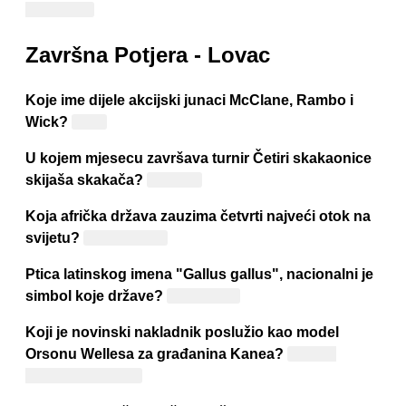
Ivanišević
Završna Potjera - Lovac
Koje ime dijele akcijski junaci McClane, Rambo i
Wick?
John
U kojem mjesecu završava turnir Četiri skakaonice
skijaša skakača?
Siječnju
Koja afrička država zauzima četvrti najveći otok na
svijetu?
Madagaskar
Ptica latinskog imena "Gallus gallus", nacionalni je
simbol koje države?
Francuske
Koji je novinski nakladnik poslužio kao model
Orsonu Wellesa za građanina Kanea?
William
Randolph Hearst