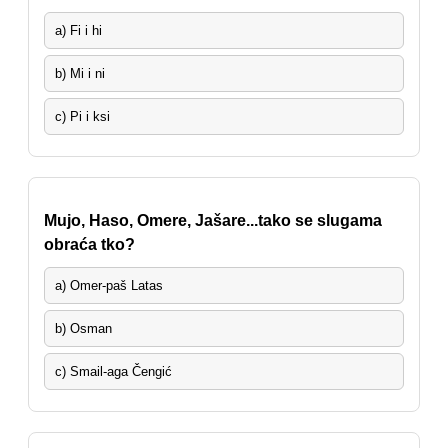
a) Fi i hi
b) Mi i ni
c) Pi i ksi
Mujo, Haso, Omere, Jašare...tako se slugama
obraća tko?
a) Omer-paš Latas
b) Osman
c) Smail-aga Čengić