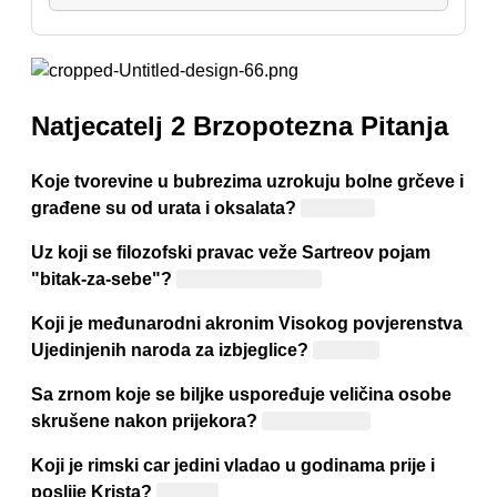
Natjecatelj 2 Brzopotezna Pitanja
Koje tvorevine u bubrezima uzrokuju bolne grčeve i
građene su od urata i oksalata?
Kamenci
Uz koji se filozofski pravac veže Sartreov pojam
"bitak-za-sebe"?
Egzistencijalizam
Koji je međunarodni akronim Visokog povjerenstva
Ujedinjenih naroda za izbjeglice?
UNHCR
Sa zrnom koje se biljke uspoređuje veličina osobe
skrušene nakon prijekora?
Makovo zrno
Koji je rimski car jedini vladao u godinama prije i
poslije Krista?
August