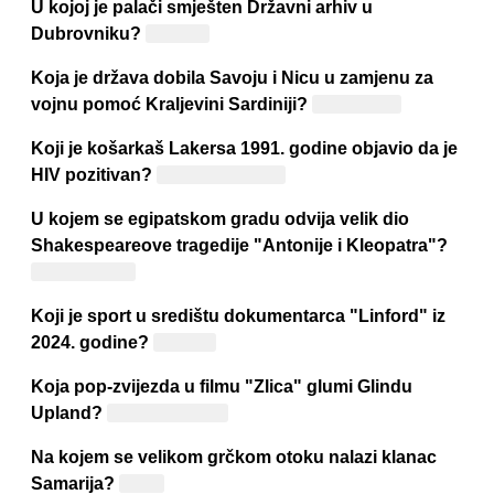
U kojoj je palači smješten Državni arhiv u
Dubrovniku?
Sponza
Koja je država dobila Savoju i Nicu u zamjenu za
vojnu pomoć Kraljevini Sardiniji?
Francuska
Koji je košarkaš Lakersa 1991. godine objavio da je
HIV pozitivan?
Magic Johnson
U kojem se egipatskom gradu odvija velik dio
Shakespeareove tragedije "Antonije i Kleopatra"?
Aleksandrija
Koji je sport u središtu dokumentarca "Linford" iz
2024. godine?
Atletika
Koja pop-zvijezda u filmu "Zlica" glumi Glindu
Upland?
Ariana Grande
Na kojem se velikom grčkom otoku nalazi klanac
Samarija?
Kreta