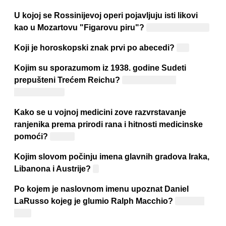
U kojoj se Rossinijevoj operi pojavljuju isti likovi
kao u Mozartovu "Figarovu piru"?
"Seviljski brijač"
Koji je horoskopski znak prvi po abecedi?
Bik
Kojim su sporazumom iz 1938. godine Sudeti
prepušteni Trećem Reichu?
Münchenskim
sporazumom
Kako se u vojnoj medicini zove razvrstavanje
ranjenika prema prirodi rana i hitnosti medicinske
pomoći?
Trijaža
Kojim slovom počinju imena glavnih gradova Iraka,
Libanona i Austrije?
B
Po kojem je naslovnom imenu upoznat Daniel
LaRusso kojeg je glumio Ralph Macchio?
"Karate
Kid"