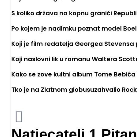
S koliko država na kopnu graniči Republ
Po kojem je nadimku poznat model Boeing 
Koji je film redatelja Georgea Stevensa
Koji naslovni lik u romanu Waltera Scot
Kako se zove kultni album Tome Bebića i
Tko je na Zlatnom globusuzahvalio Rocky
Natjecatelj 1 Pitan