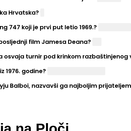
ika Hrvatska?
5
747 koji je prvi put letio 1969.?
Jumbo Jet
 posljednji film Jamesa Deana?
Div
ta osvaja turnir pod krinkom razbaštinjenog 
z 1976. godine?
Volite se, ljudožderi
ju Balboi, nazvavši ga najboljim prijateljem
ja na Ploči