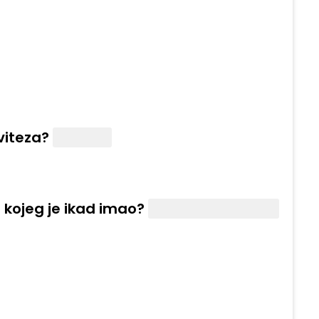
viteza?
Ivanhoe
 kojeg je ikad imao?
Sylvester Stallone