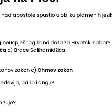
 nad apostole spustio u obliku plamenih jezi
jeg neuspješnog kandidata za Hrvatski sabor?
ića
c) Brace Salihamidžića
wtonov zakon c)
Ohmov zakon
devija, parip i angir?
 zuje?