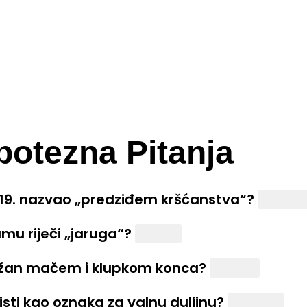
potezna Pitanja
519. nazvao „predziđem kršćanstva“?
Hrvats
mu riječi „jaruga“?
jaguar
ružan mačem i klupkom konca?
labirint
risti kao oznaka za valnu duljinu?
lambda