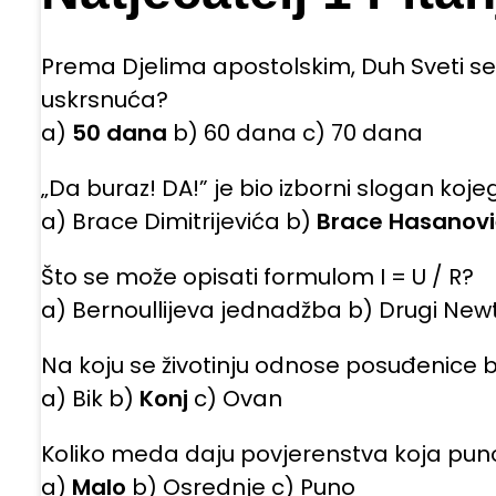
Prema Djelima apostolskim, Duh Sveti se
uskrsnuća?
a)
50 dana
b) 60 dana c) 70 dana
„Da buraz! DA!” je bio izborni slogan ko
a) Brace Dimitrijevića b)
Brace Hasanov
Što se može opisati formulom I = U / R?
a) Bernoullijeva jednadžba b) Drugi Ne
Na koju se životinju odnose posuđenice be
a) Bik b)
Konj
c) Ovan
Koliko meda daju povjerenstva koja puno
a)
Malo
b) Osrednje c) Puno