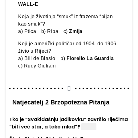
WALL-E
Koja je životinja “smuk” iz frazema “pijan
kao smuk”?
a) Ptica b) Riba c)
Zmija
Koji je američki političar od 1904. do 1906.
živio u Rijeci?
a) Bill de Blasio b)
Fiorello La Guardia
c) Rudy Giuliani
Natjecatelj 2 Brzopotezna Pitanja
Tko je “Svakidašnju jadikovku” završio riječima
“biti već star, a tako mlad”?
Ujević