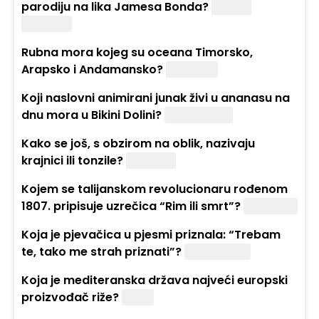
parodiju na lika Jamesa Bonda?
Rowan
Atkinson
Rubna mora kojeg su oceana Timorsko,
Arapsko i Andamansko?
Indijskog
Koji naslovni animirani junak živi u ananasu na
dnu mora u Bikini Dolini?
Spužva Bob
Kako se još, s obzirom na oblik, nazivaju
krajnici ili tonzile?
Mandule
Kojem se talijanskom revolucionaru rođenom
1807. pripisuje uzrečica “Rim ili smrt”?
Garibaldi
Koja je pjevačica u pjesmi priznala: “Trebam
te, tako me strah priznati”?
Nina Badrić
Koja je mediteranska država najveći europski
proizvođač riže?
Italija