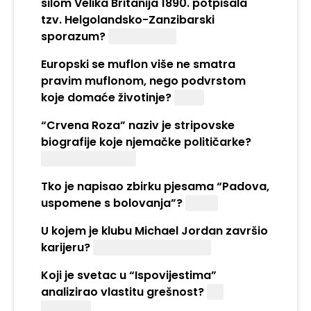
silom Velika Britanija 1890. potpisala
tzv. Helgolandsko-Zanzibarski
sporazum?
Njemačkom
Europski se muflon više ne smatra
pravim muflonom, nego podvrstom
koje domaće životinje?
Ovce
“Crvena Roza” naziv je stripovske
biografije koje njemačke političarke?
Rosa Luxemburg
Tko je napisao zbirku pjesama “Padova,
uspomene s bolovanja”?
Dedić
U kojem je klubu Michael Jordan završio
karijeru?
Washington Wizards
Koji je svetac u “Ispovijestima”
analizirao vlastitu grešnost?
Sv.
Augustin