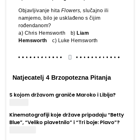
Objavljivanje hita
Flowers,
slučajno ili
namjerno
,
bilo je usklađeno s čijim
rođendanom?
a) Chris Hemsworth b)
Liam
Hemsworth
c) Luke Hemsworth
Natjecatelj 4 Brzopotezna Pitanja
S kojom državom graniče Maroko i Libija?
Alžirom
Kinematografiji koje države pripadaju “Betty
Blue”, “Veliko plavetnilo” i “Tri boje: Plavo”?
Francuske