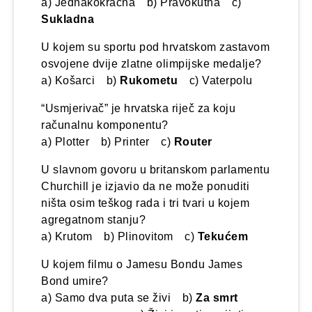
a) Jednakokračna b) Pravokutna c)
Sukladna
U kojem su sportu pod hrvatskom zastavom
osvojene dvije zlatne olimpijske medalje?
a) Košarci b)
Rukometu
c) Vaterpolu
“Usmjerivač” je hrvatska riječ za koju
računalnu komponentu?
a) Plotter b) Printer c)
Router
U slavnom govoru u britanskom parlamentu
Churchill je izjavio da ne može ponuditi
ništa osim teškog rada i tri tvari u kojem
agregatnom stanju?
a) Krutom b) Plinovitom c)
Tekućem
U kojem filmu o Jamesu Bondu James
Bond umire?
a) Samo dva puta se živi b)
Za smrt