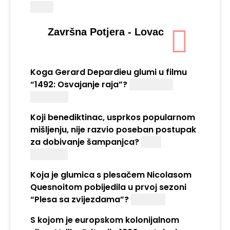
Brazil
Završna Potjera - Lovac
Koga Gerard Depardieu glumi u filmu
“1492: Osvajanje raja”?
Kristofora
Kolumba
Koji benediktinac, usprkos popularnom
mišljenju, nije razvio poseban postupak
za dobivanje šampanjca?
Dom
Pérignon
Koja je glumica s plesačem Nicolasom
Quesnoitom pobijedila u prvoj sezoni
“Plesa sa zvijezdama”?
Cvitešić
S kojom je europskom kolonijalnom