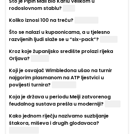
Što je Pipin Mali bio Karlu Velikom u
rodoslovnom stablu?
Otac
Koliko iznosi 100 na treću?
1.000.000
Što se nalazi u kupaonicama, a u tjelesno
razvijenih ljudi slaže se u “six-pack”?
Pločice
Kroz koje županijsko središte prolazi rijeka
Orljava?
Požega
Koji je osvajač Wimbledona ušao na turnir
najgorim plasmanom na ATP ljestvici u
povijesti turnira?
Ivanišević
Koja je država u periodu Meiji zatvorenog
feudalnog sustava prešla u moderniji?
Japan
Kako jednom riječju nazivamo suzbijanje
štakora, miševa i drugih glodavaca?
Deratizacija