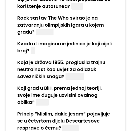
korištenje autotunea?
Cher
Rock sastav The Who svirao je na
zatvaranju olimpijskih igara u kojem
gradu?
London
Kvadrat imaginarne jedinice je koji cijeli
broj?
-1
Koja je država 1955. proglasila trajnu
neutralnost kao uvjet za odlazak
savezničkih snaga?
Austrija
Koji grad u BiH, prema jednoj teoriji,
svoje ime duguje uzvisini ovalnog
oblika?
Jajce
Princip “Mislim, dakle jesam” pojavljuje
se u četvrtom dijelu Descartesove
rasprave o čemu?
Metodi