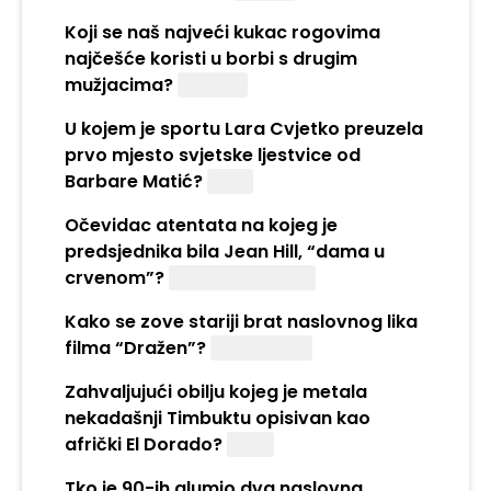
Koji se naš najveći kukac rogovima
najčešće koristi u borbi s drugim
mužjacima?
Jelenak
U kojem je sportu Lara Cvjetko preuzela
prvo mjesto svjetske ljestvice od
Barbare Matić?
Judo
Očevidac atentata na kojeg je
predsjednika bila Jean Hill, “dama u
crvenom”?
John F. Kennedy
Kako se zove stariji brat naslovnog lika
filma “Dražen”?
Aleksandar
Zahvaljujući obilju kojeg je metala
nekadašnji Timbuktu opisivan kao
afrički El Dorado?
Zlata
Tko je 90-ih glumio dva naslovna