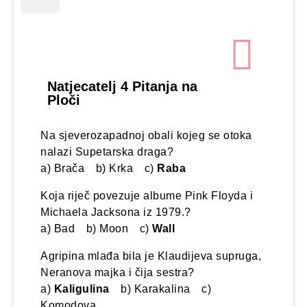
Željeza
Natjecatelj 4 Pitanja na
Ploči
Na sjeverozapadnoj obali kojeg se otoka
nalazi Supetarska draga?
a) Brača b) Krka c)
Raba
Koja riječ povezuje albume Pink Floyda i
Michaela Jacksona iz 1979.?
a) Bad b) Moon c)
Wall
Agripina mlađa bila je Klaudijeva supruga,
Neranova majka i čija sestra?
a)
Kaligulina
b) Karakalina c)
Komodova