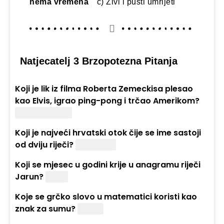
nema vremena
c) Živi i pusti umrijeti
Natjecatelj 3 Brzopotezna Pitanja
Koji je lik iz filma Roberta Zemeckisa plesao
kao Elvis, igrao ping-pong i trčao Amerikom?
Forrest Gump
Koji je najveći hrvatski otok čije se ime sastoji
od dviju riječi?
Dugi Otok
Koji se mjesec u godini krije u anagramu riječi
Jarun?
Rujan
Koje se grčko slovo u matematici koristi kao
znak za sumu?
Sigma