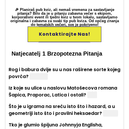
🎉 Planiraš pub kviz, ali nemaš vremena za sastavljanje
pitanja? Bilo da je u pitanju zabavna večer s ekipom,
korporativni event ili tjedni kviz u tvom lokalu, sastavljamo
originalna i zabavna za svaki tip pub kviza. Od općeg znanja
do tematskih večeri, sve je pokriveno!
Kontaktirajte Nas!
Natjecatelj 1 Brzopotezna Pitanja
Rog i babura dvije su u nas raširene sorte kojeg
povrća?
Paprika
Iz koje su ulice u naslovu Matošecova romana
Šapica, Praporac, Latica i ostali?
Lipa
Što je u igrama na sreću isto što i hazard, a u
geometriji isto što i pravilni heksaedar?
Kocka
Tko je glumio špijuna Johnnyja Englisha,