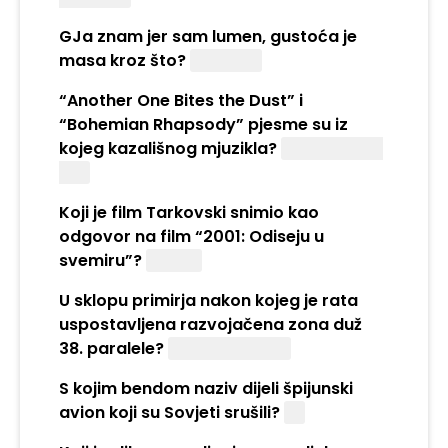
GJa znam jer sam lumen, gustoća je
masa kroz što?
Volumen
“Another One Bites the Dust” i
“Bohemian Rhapsody” pjesme su iz
kojeg kazališnog mjuzikla?
We Will Rock
You
Koji je film Tarkovski snimio kao
odgovor na film “2001: Odiseju u
svemiru”?
Solaris
U sklopu primirja nakon kojeg je rata
uspostavljena razvojačena zona duž
38. paralele?
Korejskog rata
S kojim bendom naziv dijeli špijunski
avion koji su Sovjeti srušili?
U2