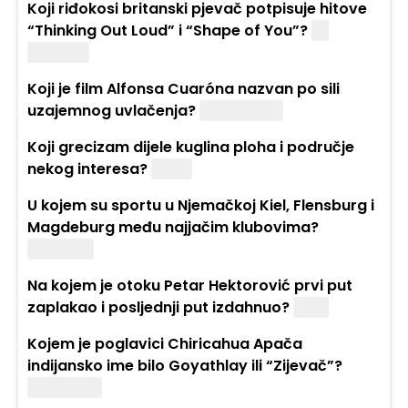
Koji riđokosi britanski pjevač potpisuje hitove
“Thinking Out Loud” i “Shape of You”?
Ed
Sheeran
Koji je film Alfonsa Cuaróna nazvan po sili
uzajemnog uvlačenja?
Gravitacija
Koji grecizam dijele kuglina ploha i područje
nekog interesa?
Sfera
U kojem su sportu u Njemačkoj Kiel, Flensburg i
Magdeburg među najjačim klubovima?
Rukomet
Na kojem je otoku Petar Hektorović prvi put
zaplakao i posljednji put izdahnuo?
Hvar
Kojem je poglavici Chiricahua Apača
indijansko ime bilo Goyathlay ili “Zijevač”?
Geronimo