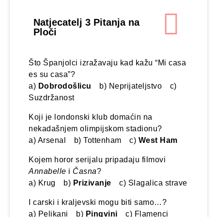
Natjecatelj 3 Pitanja na
Ploči
Što Španjolci izražavaju kad kažu “Mi casa
es su casa”?
a)
Dobrodošlicu
b) Neprijateljstvo c)
Suzdržanost
Koji je londonski klub domaćin na
nekadašnjem olimpijskom stadionu?
a) Arsenal b) Tottenham c)
West Ham
Kojem horor serijalu pripadaju filmovi
Annabelle
i
Časna
?
a) Krug b)
Prizivanje
c) Slagalica strave
I carski i kraljevski mogu biti samo…?
a) Pelikani b)
Pingvini
c) Flamenci