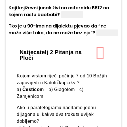
Koji književni junak živi na asteroidu B612 na
kojem rastu baobabi?
Mali princ
Tko je u 90-ima na dijalektu pjevao da “ne
može više tako, da ne može bez nje”?
Vitasović
Natjecatelj 2 Pitanja na
Ploči
Kojom vrstom riječi počinje 7 od 10 Božjih
zapovijedi u Katoličkoj crkvi?
a)
Česticom
b) Glagolom c)
Zamjenicom
Ako u paralelogramu nacrtamo jednu
dijagonalu, kakva dva trokuta uvijek
dobijemo?