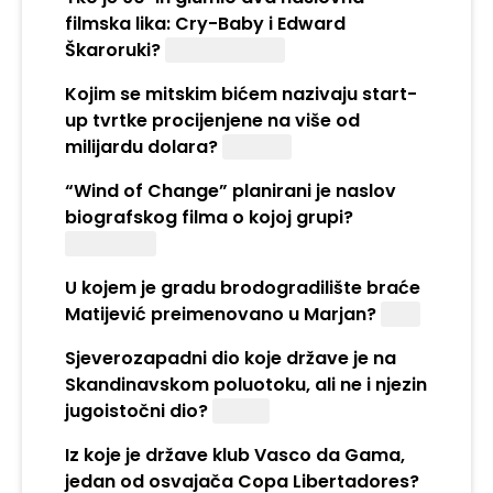
filmska lika: Cry-Baby i Edward
Škaroruki?
Johnny Depp
Kojim se mitskim bićem nazivaju start-
up tvrtke procijenjene na više od
milijardu dolara?
Unicorn
“Wind of Change” planirani je naslov
biografskog filma o kojoj grupi?
Scorpions
U kojem je gradu brodogradilište braće
Matijević preimenovano u Marjan?
Split
Sjeverozapadni dio koje države je na
Skandinavskom poluotoku, ali ne i njezin
jugoistočni dio?
Finska
Iz koje je države klub Vasco da Gama,
jedan od osvajača Copa Libertadores?