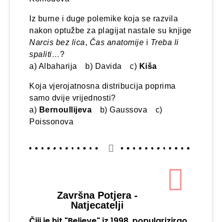
Iz burne i duge polemike koja se razvila
nakon optužbe za plagijat nastale su knjige
Narcis bez lica
,
Čas anatomije
i
Treba li
spaliti…
?
a) Albaharija b) Davida c)
Kiša
Koja vjerojatnosna distribucija poprima
samo dvije vrijednosti?
a)
Bernoullijeva
b) Gaussova c)
Poissonova
Završna Potjera -
Natjecatelji
Čiji je hit "Believe" iz 1998. popularizirao