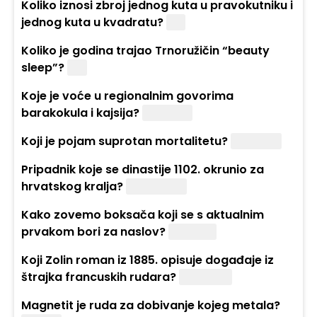
Koliko iznosi zbroj jednog kuta u pravokutniku i
jednog kuta u kvadratu?
180
Koliko je godina trajao Trnoružičin “beauty
sleep”?
100
Koje je voće u regionalnim govorima
barakokula i kajsija?
Marelica
Koji je pojam suprotan mortalitetu?
Natalitet
Pripadnik koje se dinastije 1102. okrunio za
hrvatskog kralja?
Arpadović
Kako zovemo boksača koji se s aktualnim
prvakom bori za naslov?
Izazivač
Koji Zolin roman iz 1885. opisuje događaje iz
štrajka francuskih rudara?
Germinal
Magnetit je ruda za dobivanje kojeg metala?