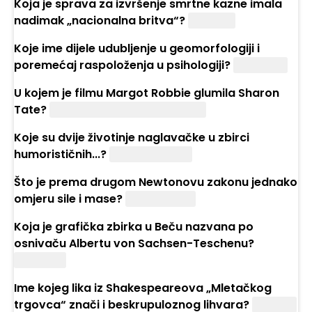
Koja je sprava za izvršenje smrtne kazne imala
nadimak „nacionalna britva“?
Giljotina
Koje ime dijele udubljenje u geomorfologiji i
poremećaj raspoloženja u psihologiji?
Depresija
U kojem je filmu Margot Robbie glumila Sharon
Tate?
„Bilo jednom u Hollywoodu“
Koje su dvije životinje naglavačke u zbirci
humorističnih...?
Miševi i mačke
Što je prema drugom Newtonovu zakonu jednako
omjeru sile i mase?
Akceleracija
Koja je grafička zbirka u Beču nazvana po
osnivaču Albertu von Sachsen-Teschenu?
Albertina
Ime kojeg lika iz Shakespeareova „Mletačkog
trgovca“ znači i beskrupuloznog lihvara?
Shylock