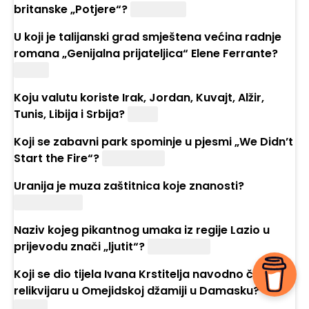
britanske „Potjere“?
The Beast
U koji je talijanski grad smještena većina radnje
romana „Genijalna prijateljica“ Elene Ferrante?
Napulj
Koju valutu koriste Irak, Jordan, Kuvajt, Alžir,
Tunis, Libija i Srbija?
Dinar
Koji se zabavni park spominje u pjesmi „We Didn’t
Start the Fire“?
Disneyland
Uranija je muza zaštitnica koje znanosti?
Astronomije
Naziv kojeg pikantnog umaka iz regije Lazio u
prijevodu znači „ljutit“?
Arrabbiata
Koji se dio tijela Ivana Krstitelja navodno čuva u
relikvijaru u Omejidskoj džamiji u Damasku?
Glava