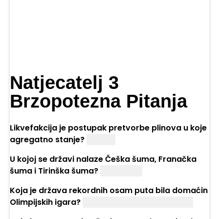
Natjecatelj 3
Brzopotezna Pitanja
Likvefakcija je postupak pretvorbe plinova u koje
agregatno stanje?
Tekuće
U kojoj se državi nalaze Češka šuma, Franačka
šuma i Tirinška šuma?
Njemačkoj
Koja je država rekordnih osam puta bila domaćin
Olimpijskih igara?
Sjedinjene Američke Države