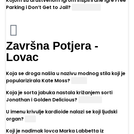
Kojom su društvenom igrom inspirirane igre Free
Parking i Don’t Get to Jail?
„Monopoly“
Završna Potjera -
Lovac
Koja se droga našla u nazivu modnog stila koji je
popularizirala Kate Moss?
Heroin
Koja je sorta jabuka nastala križanjem sorti
Jonathan i Golden Delicious?
Jonagold
U imenu krivulje kardioide nalazi se koji ljudski
organ?
Srce
Koji je nadimak lovca Marka Labbetta iz