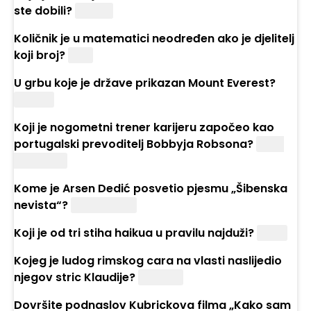
ste dobili?
Mačak
Količnik je u matematici neodređen ako je djelitelj
koji broj?
Nula
U grbu koje je države prikazan Mount Everest?
Nepala
Koji je nogometni trener karijeru započeo kao
portugalski prevoditelj Bobbyja Robsona?
José
Mourinho
Kome je Arsen Dedić posvetio pjesmu „Šibenska
nevista“?
Gabi Novak
Koji je od tri stiha haikua u pravilu najduži?
Drugi
Kojeg je ludog rimskog cara na vlasti naslijedio
njegov stric Klaudije?
Kaligulu
Dovršite podnaslov Kubrickova filma „Kako sam