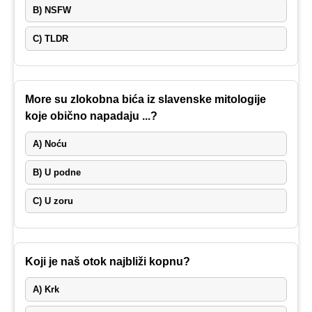
B) NSFW
C) TLDR
More su zlokobna bića iz slavenske mitologije
koje obično napadaju ...?
A) Noću
B) U podne
C) U zoru
Koji je naš otok najbliži kopnu?
A) Krk