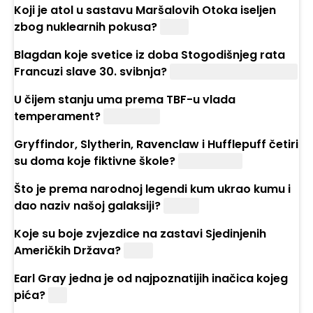
Koji je atol u sastavu Maršalovih Otoka iseljen
zbog nuklearnih pokusa?
Bikini
Blagdan koje svetice iz doba Stogodišnjeg rata
Francuzi slave 30. svibnja?
Svete Ivane Orleanske
U čijem stanju uma prema TBF-u vlada
temperament?
Splitskom
Gryffindor, Slytherin, Ravenclaw i Hufflepuff četiri
su doma koje fiktivne škole?
Hogwartsa
Što je prema narodnoj legendi kum ukrao kumu i
dao naziv našoj galaksiji?
Slamu
Koje su boje zvjezdice na zastavi Sjedinjenih
Američkih Država?
Bijele
Earl Gray jedna je od najpoznatijih inačica kojeg
pića?
Čaj