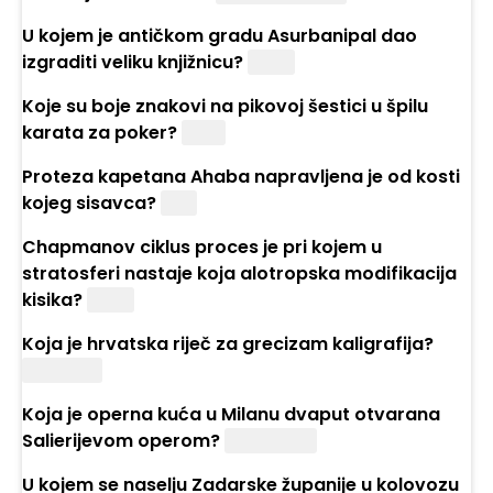
U kojem je antičkom gradu Asurbanipal dao
izgraditi veliku knjižnicu?
Ninivi
Koje su boje znakovi na pikovoj šestici u špilu
karata za poker?
Crne
Proteza kapetana Ahaba napravljena je od kosti
kojeg sisavca?
Kita
Chapmanov ciklus proces je pri kojem u
stratosferi nastaje koja alotropska modifikacija
kisika?
Ozon
Koja je hrvatska riječ za grecizam kaligrafija?
Krasopis
Koja je operna kuća u Milanu dvaput otvarana
Salierijevom operom?
„La Scala“
U kojem se naselju Zadarske županije u kolovozu