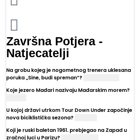
Završna Potjera -
Natjecatelji
Na grobu kojeg je nogometnog trenera uklesana
poruka „Sine, budi spreman“?
Ćire Blaževića
Koje jezero Mađari nazivaju Mađarskim morem?
Balaton
U kojoj državi utrkom Tour Down Under započinje
nova biciklistička sezona?
Australiji
Koji je ruski baletan 1961. prebjegao na Zapad u
zračnoj luci u Parizu?
Rudolf Nurejev