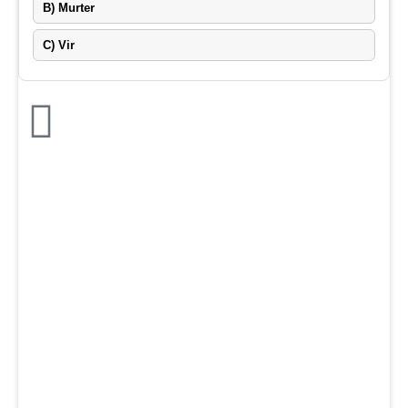
B) Murter
C) Vir