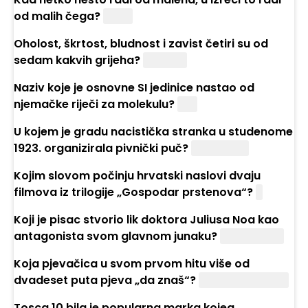
od malih čega?
Nogu
Oholost, škrtost, bludnost i zavist četiri su od
sedam kakvih grijeha?
Smrtnih
Naziv koje je osnovne SI jedinice nastao od
njemačke riječi za molekulu?
Mol
U kojem je gradu nacistička stranka u studenome
1923. organizirala pivnički puč?
Münchenu
Kojim slovom počinju hrvatski naslovi dvaju
filmova iz trilogije „Gospodar prstenova“?
P
Koji je pisac stvorio lik doktora Juliusa Noa kao
antagonista svom glavnom junaku?
Ian Fleming
Koja pjevačica u svom prvom hitu više od
dvadeset puta pjeva „da znaš“?
Vesna Pisarović
Tosca 10 bila je popularna marka kojeg