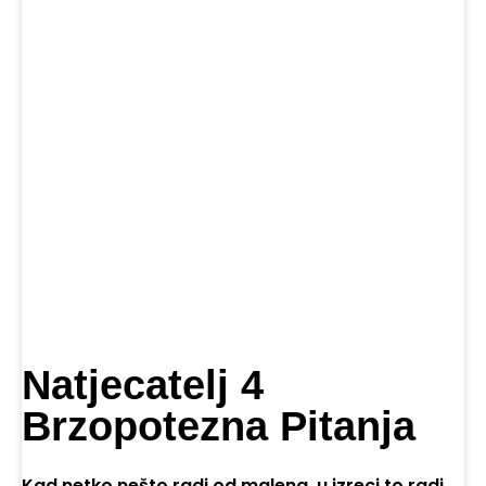
Natjecatelj 4
Brzopotezna Pitanja
Kad netko nešto radi od malena, u izreci to radi