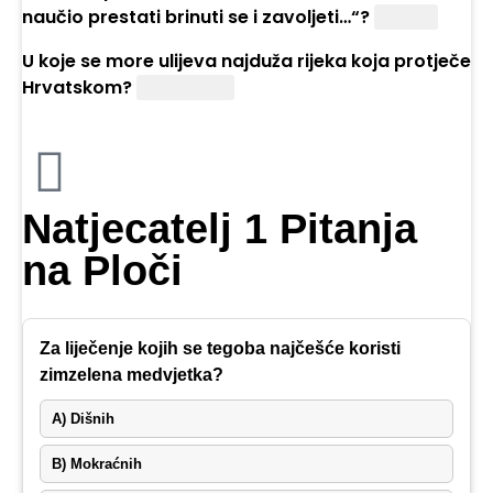
naučio prestati brinuti se i zavoljeti…“?
Bombu
U koje se more ulijeva najduža rijeka koja protječe
Hrvatskom?
Crno more
Natjecatelj 1 Pitanja
na Ploči
Za liječenje kojih se tegoba najčešće koristi
zimzelena medvjetka?
A) Dišnih
B) Mokraćnih